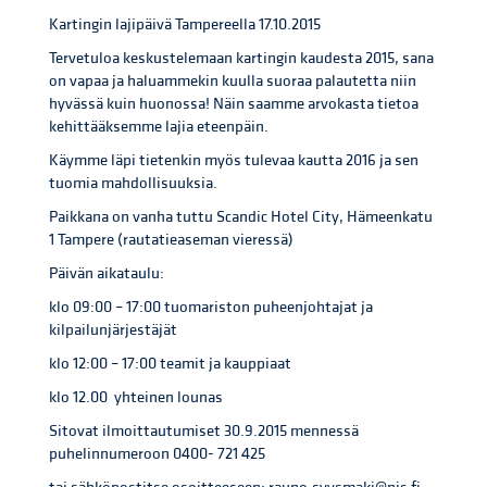
Kartingin lajipäivä Tampereella 17.10.2015
Tervetuloa keskustelemaan kartingin kaudesta 2015, sana
on vapaa ja haluammekin kuulla suoraa palautetta niin
hyvässä kuin huonossa! Näin saamme arvokasta tietoa
kehittääksemme lajia eteenpäin.
Käymme läpi tietenkin myös tulevaa kautta 2016 ja sen
tuomia mahdollisuuksia.
Paikkana on vanha tuttu Scandic Hotel City, Hämeenkatu
1 Tampere (rautatieaseman vieressä)
Päivän aikataulu:
klo 09:00 – 17:00 tuomariston puheenjohtajat ja
kilpailunjärjestäjät
klo 12:00 – 17:00 teamit ja kauppiaat
klo 12.00 yhteinen lounas
Sitovat ilmoittautumiset 30.9.2015 mennessä
puhelinnumeroon 0400- 721 425