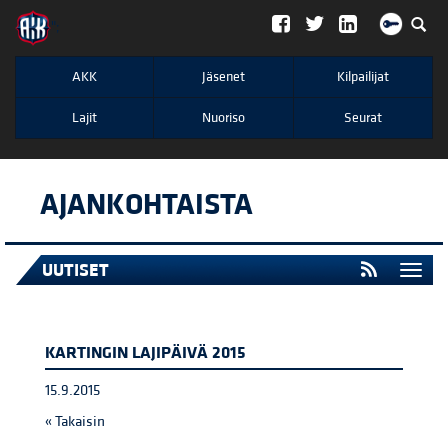
";
AKK
Jäsenet
Kilpailijat
Lajit
Nuoriso
Seurat
AJANKOHTAISTA
UUTISET
Togg
navi
KARTINGIN LAJIPÄIVÄ 2015
15.9.2015
« Takaisin