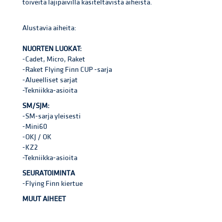
toiveita lajipäivillä käsiteltävistä aiheista.
Alustavia aiheita:
NUORTEN LUOKAT:
-Cadet, Micro, Raket
-Raket Flying Finn CUP -sarja
-Alueelliset sarjat
-Tekniikka-asioita
SM/SJM:
-SM-sarja yleisesti
-Mini60
-OKJ / OK
-KZ2
-Tekniikka-asioita
SEURATOIMINTA
-Flying Finn kiertue
MUUT AIHEET