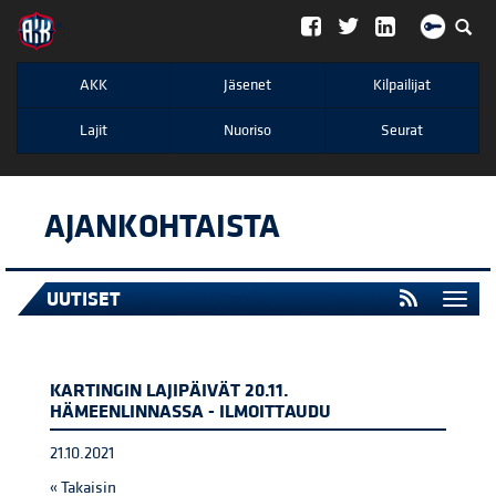
";
AKK
Jäsenet
Kilpailijat
Lajit
Nuoriso
Seurat
AJANKOHTAISTA
UUTISET
Togg
navi
KARTINGIN LAJIPÄIVÄT 20.11.
HÄMEENLINNASSA - ILMOITTAUDU
21.10.2021
« Takaisin