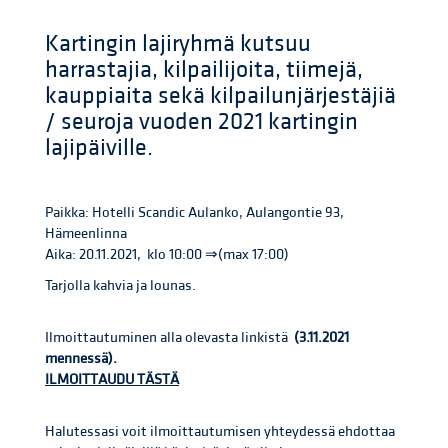
Kartingin lajiryhmä kutsuu
harrastajia, kilpailijoita, tiimejä,
kauppiaita sekä kilpailunjärjestäjiä
/ seuroja vuoden 2021 kartingin
lajipäiville.
Paikka: Hotelli Scandic Aulanko, Aulangontie 93,
Hämeenlinna
Aika: 20.11.2021, klo 10:00 ⇒(max 17:00)
Tarjolla kahvia ja lounas.
Ilmoittautuminen alla olevasta linkistä
(3.11.2021
mennessä).
ILMOITTAUDU TÄSTÄ
Halutessasi voit ilmoittautumisen yhteydessä ehdottaa