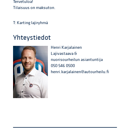
Tervetuloa!
Tilaisuus on maksuton.
T: Karting lajiryhmä
Yhteystiedot
Henri Karjalainen
Lajivastaava &
nuorisourheilun asiantuntija
050 546 0500
henri.karjalainen@autourheilu.fi