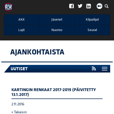
";
AKK
Jäsenet
Kilpailijat
Lajit
Nuoriso
Seurat
AJANKOHTAISTA
UUTISET
Togg
navi
KARTINGIN RENKAAT 2017-2019 (PÄIVITETTY
13.1.2017)
2.11.2016
« Takaisin