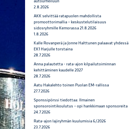
autourheiluun
2.8.2026
AKK selvittää ratapuolen mahdollista
promoottorimallia – keskustelutilaisuus
sidosryhmille Kemorassa 21.8.2026
1.8.2026
Kalle Rovanperä ja Jonne Halttunen palaavat yhdessä
EK1 Harjulle torstaina
28.7.2026
Anna palautetta - rata-ajon kilpailutoiminnan
kehittäminen kaudelle 2027
28.7.2026
Aatu Hakalehto toinen Puolan EM-rallissa
27.7.2026
Sponssipörssi tiedottaa: Ilmainen
sponsorointikoulutus – opi hankkimaan sponsoreita
24.7.2026
Rata-ajon lajiryhmän kuulumisia 6/2026
23.7.2026