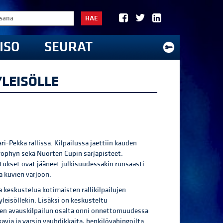
HAE
ISO
SEURAT
YLEISÖLLE
ri-Pekka rallissa. Kilpailussa jaettiin kauden
rophyn sekä Nuorten Cupin sarjapisteet.
oritukset ovat jääneet julkisuudessakin runsaasti
ja kuvien varjoon.
a keskustelua kotimaisten rallikilpailujen
 yleisöllekin. Lisäksi on keskusteltu
den avauskilpailun osalta onni onnettomuudessa
kavia ja varsin vauhdikkaita, henkilövahingoilta