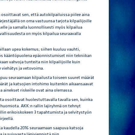
 osoittavat sen, että autokilpailuissa piilee aina
järjestäjällä on oma vastuunsa tarjota kilpailijoille
lle ja samalla luonnollisesti myös kilpailua
allisuudesta on myös kilpailua seuraavalla
millaan upea kokemus; siihen kuuluu vauhti,
yös kääntöpuolena epäonnistumiset niin tekniikan
an vahvoja tunteita niin kilpailijoille kuin
me viehätys ja vetovoima.
saapuu seuraamaan kilpailusta toiseen suuret määrät
ärät ja katsojien intohimo kuitenkin aikaansaavat
sa ainekset riskeille ovat aina olemassa.
ta osoittavat huolestuttavalla tavalla sen, kuinka
si huomiota. AKK:n rallin lajiryhmä on tehnyt
 rallin erikoiskokeen 3 tapahtumista ja selvitystyön
rjeellä.
iluja kaudella 2016 seuraamaan saapuva katsoja
ja sujuvasta läpiviennistä niin