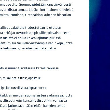
utensa osalta. Suomea pidetään kansainvälisesti
 ovat kiistattomat. Lisäksi kotimainen ralliyleisö
 omistautumisen, tietotaidon kuin sen historian
vallisuusajattelu tiedostetaan ja otetaan
ta sekä jatkuvuudesta pitkälle tulevaisuuteen,
än meistä ei halua kokea lajimme piirissä
ntumisia tai vielä vakavampia vahinkoja, jotka
ä tietoisesti, tai edes tiedostamatta.
t
hdollisimman turvallisessa katselupaikassa
, mikäli satut ulosajopaikalle
ilpailun turvallisesta läpiviennistä
ä kaikkien meidän suomalaisten sydämissä. Jotta
allisesti kuin kansainvälisestikin vahvasta
ästä jatkosta, pitää meidän kaikkien tehdä