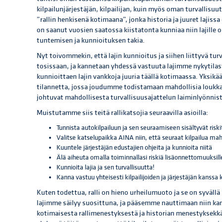
kilpailunjärjestäjän, kilpailijan, kuin myös oman turvallisu
”rallin henkisenä kotimaana”, jonka historia ja juuret lajissa
on saanut vuosien saatossa kiistatonta kunniaa niin lajille
tuntemisen ja kunnioituksen takia.
Nyt toivommekin, että lajin kunnioitus ja siihen liittyvä tur
tosissaan, ja kannetaan yhdessä vastuuta lajimme nykytilas
kunnioittaen lajin vankkoja juuria täällä kotimaassa. Yksikä
tilannetta, jossa joudumme todistamaan mahdollisia loukkaa
johtuvat mahdollisesta turvallisuusajattelun laiminlyönnist
Muistutamme siis teitä rallikatsojia seuraavilla asioilla:
Tunnista autokilpailuun ja sen seuraamiseen sisältyvät riski
Valitse katselupaikka AINA niin, että seuraat kilpailua ma
Kuuntele järjestäjän edustajien ohjeita ja kunnioita niitä
Älä aiheuta omalla toiminnallasi riskiä lisäonnettomuuksille
Kunnioita lajia ja sen turvallisuutta!
Kanna vastuu yhteisesti kilpailijoiden ja järjestäjän kanssa k
Kuten todettua, ralli on hieno urheilumuoto ja se on syväll
lajimme säilyy suosittuna, ja pääsemme nauttimaan niin kans
kotimaisesta rallimenestyksestä ja historian menestyksekkä