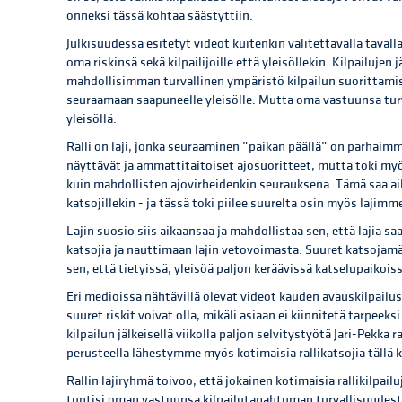
onneksi tässä kohtaa säästyttiin.
Julkisuudessa esitetyt videot kuitenkin valitettavalla tavalla
oma riskinsä sekä kilpailijoille että yleisöllekin. Kilpailujen 
mahdollisimman turvallinen ympäristö kilpailun suorittamise
seuraamaan saapuneelle yleisölle. Mutta oma vastuunsa turv
yleisöllä.
Ralli on laji, jonka seuraaminen ”paikan päällä” on parhaim
näyttävät ja ammattitaitoiset ajosuoritteet, mutta toki m
kuin mahdollisten ajovirheidenkin seurauksena. Tämä saa aika
katsojillekin - ja tässä toki piilee suurelta osin myös lajim
Lajin suosio siis aikaansaa ja mahdollistaa sen, että lajia 
katsojia ja nauttimaan lajin vetovoimasta. Suuret katsojamä
sen, että tietyissä, yleisöä paljon keräävissä katselupaikois
Eri medioissa nähtävillä olevat videot kauden avauskilpailus
suuret riskit voivat olla, mikäli asiaan ei kiinnitetä tarpeek
kilpailun jälkeisellä viikolla paljon selvitystyötä Jari-Pekka
perusteella lähestymme myös kotimaisia rallikatsojia tällä ki
Rallin lajiryhmä toivoo, että jokainen kotimaisia rallikilpa
tuntisi oman vastuunsa kilpailutapahtuman turvallisuudesta 