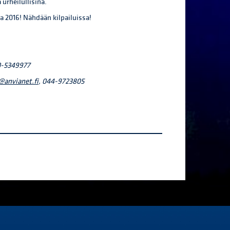
 urheilullisina.
ta 2016! Nähdään kilpailuissa!
0-5349977
@anvianet.fi
, 044-9723805