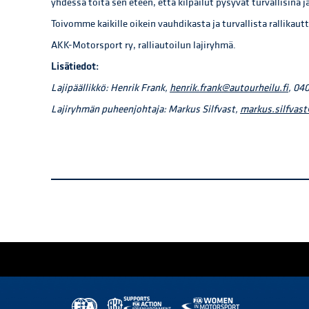
yhdessä töitä sen eteen, että kilpailut pysyvät turvallisina ja
Toivomme kaikille oikein vauhdikasta ja turvallista rallikaut
AKK-Motorsport ry, ralliautoilun lajiryhmä.
Lisätiedot:
Lajipäällikkö: Henrik Frank,
henrik.frank@autourheilu.fi
, 04
Lajiryhmän puheenjohtaja: Markus Silfvast,
markus.silfvast