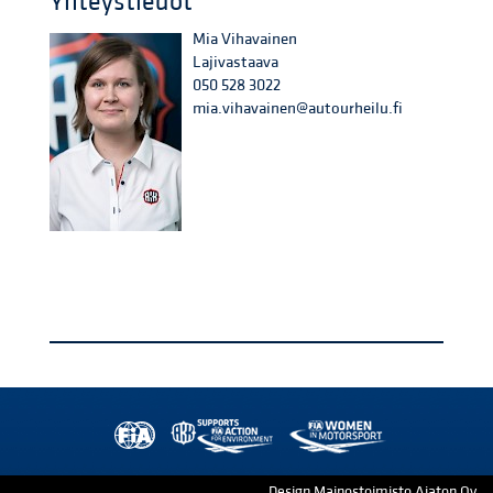
Yhteystiedot
Mia Vihavainen
Lajivastaava
050 528 3022
mia.vihavainen@autourheilu.fi
Design Mainostoimisto Ajaton Oy