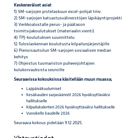
Keskeneräiset asiat
1) SM-sarjojen pistelaskuun excel-pohjat tmv.
2) SM-sarjojen katsastusvälineistöjen läpikäyntiprojekti
3) Verkkoalustalle perus- ja päätason
toimitsijakoulutukset (materiaalin vienti)
4) TPJ-koulutuksen suunnittelu
5) Tuloslaskennan koulutusta kilpailunjärjestäjille
6) Pienoisautoilun SM-sarjojen sosiaalisen median
kehitys
7) Ohjeistus tuomariston puheenjohtajien
kulukorvauksista seuroille
Seuraavissa kokouksissa käsitellään muun muassa;
Lajipäiväkuulumiset
Kesäkauden sarjasäännöt 2026 hyväksyttäväksi
hallitukselle
Kilpailukalenteri 2026 hyväksyttäväksi hallitukselle
Vuosikello kaudelle 2026
Seuraava kokous pidetään 9.12.2025.