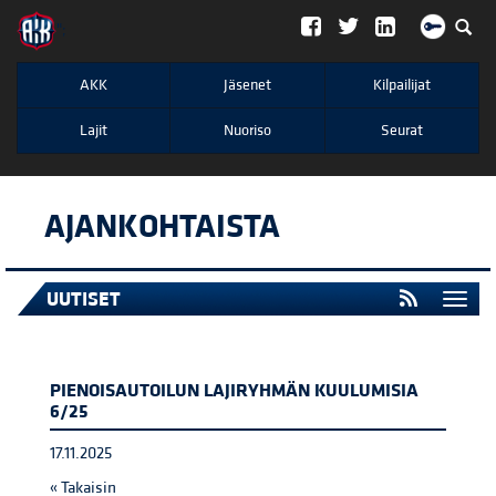
";
AKK
Jäsenet
Kilpailijat
Lajit
Nuoriso
Seurat
AJANKOHTAISTA
UUTISET
Togg
navi
PIENOISAUTOILUN LAJIRYHMÄN KUULUMISIA
6/25
17.11.2025
« Takaisin