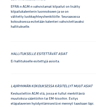
EFRA:n AGM:n vahvistamat kilpailut on lisätty
kilpailukalenterin luonnokseen ja se on
välitetty luokkayhteyshenkilöille. Seuraavassa
kokouksessa esitetään kalenteri vahvistettavaksi
hallitukselle.
HALLITUKSELLE ESITETTÄVÄT ASIAT
Ei hallitukselle esitettyjä asioita.
LAJIRYHMÄN KOKOUKSESSA KÄSITELLYT MUUT ASIAT
Keskusteltiin AGM:stä, jossa ei tullut merkittäviä
muutoksia sääntöihin tai EM-kisoihin. Esitys
etäpalaverien hyödyntämisestä ei mennyt taaskaan läpi.