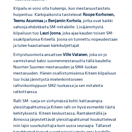
Kilpailu ei voisi olla tiukempi, kun mestaruustaistelu
huipentuu. Kärkipaikoista taistelevat
Roope Korhonen,
Teemu Asunmaa
ja
Benjamin Korhola
, jotka ovat kaikki
vahvoja ehdokkaita SM-mitaleille. Lisäjännitystä
kilpailuun tuo
Lauri Joona
, joka ajaa kauden toisen SM-
osakilpailunsa Kiteellä. Joona on tunnettu nopeudestaan
ja tulee haastamaan kärkikuljettajat.
Erityishuomiota ansaitsee
Ville Vatanen
, joka on jo
varmistanut kaksi suomenmestaruutta tällä kaudella:
Nuorten Suomen mestaruuden ja SM4-luokan
mestaruuden. Hänen osallistumisensa Kiteen kilpailuun
tuo lisää jännitystä mielenkiintoiseen
ralliviikonloppuun SM2-luokassa ja sen mitaleita
ratkottaessa
Ralli SM -sarja on siirtymässä kohti kattavampia
yleisötapahtumia ja Kiteen ralli on hyvä esimerkki tästä
kehityksestä. Kiteen keskustassa, Rantakentällä ja
Aimossa järjestettävät yleisötapahtumat houkuttelevat
niin lajin suurkuluttajia kuin uusia seuraajia. Tällaiset
tapahtumat tuovat suuntaviivoja myös ensi kaudelle,