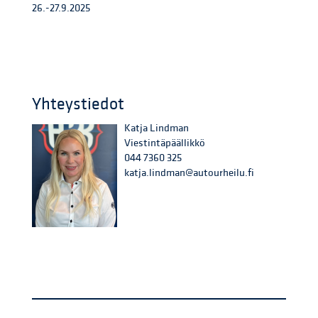
26.-27.9.2025
Yhteystiedot
Katja Lindman
Viestintäpäällikkö
044 7360 325
katja.lindman@autourheilu.fi