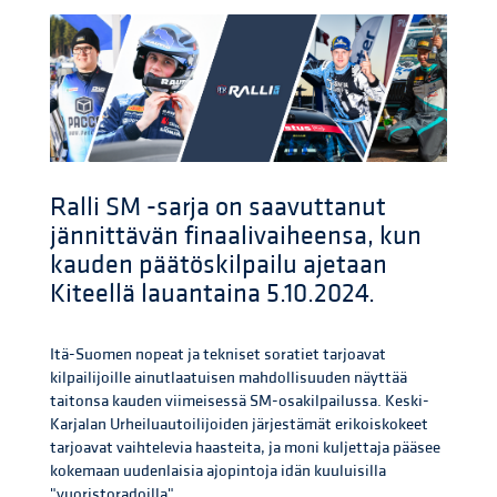
Ralli SM -sarja on saavuttanut
jännittävän finaalivaiheensa, kun
kauden päätöskilpailu ajetaan
Kiteellä lauantaina 5.10.2024.
Itä-Suomen nopeat ja tekniset soratiet tarjoavat
kilpailijoille ainutlaatuisen mahdollisuuden näyttää
taitonsa kauden viimeisessä SM-osakilpailussa. Keski-
Karjalan Urheiluautoilijoiden järjestämät erikoiskokeet
tarjoavat vaihtelevia haasteita, ja moni kuljettaja pääsee
kokemaan uudenlaisia ajopintoja idän kuuluisilla
"vuoristoradoilla".