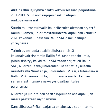
AKK:n rallin lajiryhmä päätti kokouksessaan perjantaina
23.3.2019 Rallin arvosarjojen osakilpailujen
runkopäivämäärät.
Suurin muutos tulevalle kaudelle tulee olemaan se, että
Rallin Suomen Juniorimestaruudesta kilpaillaan kaudella
2020 kokonaisuudessaan Rallin SM-osakilpailujen
yhteydessä.
Tarkoitus on luoda osakilpailuista entistä
kokonaisvaltaisemmin Rallin SM-tason tapahtumia,
joihin sisältyy kaikki rallin SM-tason sarjat, eli Rallin
SM-, Nuorten- sekä Junioreiden SM sarjat. Kyseisellä
muutoksella Nuorten ja Junioreiden SM-sarja tulee osaksi
Ralli SM-kokonaisuutta, jolloin myös näiden kahden
sarjan viestintä sekä näkyvyys osaltaan tulee
paranemaan.
Nuorten ja Junioreiden osalta lopullinen osakilpailujen
määrä päätetään myöhemmin.
Kansallisessa F-Rallisarjassa on alustava suunnitelma