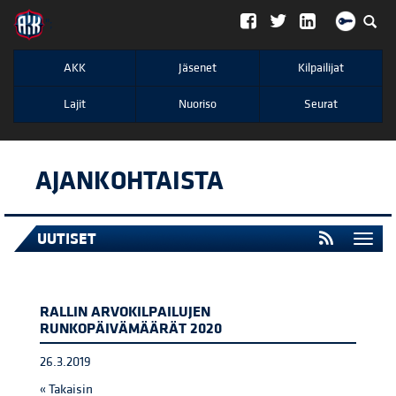
";
AKK
Jäsenet
Kilpailijat
Lajit
Nuoriso
Seurat
AJANKOHTAISTA
UUTISET
Togg
navi
RALLIN ARVOKILPAILUJEN
RUNKOPÄIVÄMÄÄRÄT 2020
26.3.2019
« Takaisin