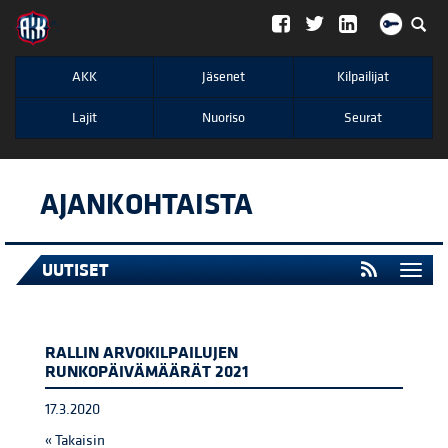
";
AKK
Jäsenet
Kilpailijat
Lajit
Nuoriso
Seurat
AJANKOHTAISTA
UUTISET
Togg
navi
RALLIN ARVOKILPAILUJEN
RUNKOPÄIVÄMÄÄRÄT 2021
17.3.2020
« Takaisin