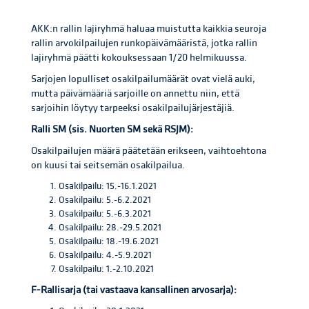
AKK:n rallin lajiryhmä haluaa muistutta kaikkia seuroja
rallin arvokilpailujen runkopäivämääristä, jotka rallin
lajiryhmä päätti kokouksessaan 1/20 helmikuussa.
Sarjojen lopulliset osakilpailumäärät ovat vielä auki,
mutta päivämääriä sarjoille on annettu niin, että
sarjoihin löytyy tarpeeksi osakilpailujärjestäjiä.
Ralli SM (sis. Nuorten SM sekä RSJM):
Osakilpailujen määrä päätetään erikseen, vaihtoehtona
on kuusi tai seitsemän osakilpailua.
Osakilpailu: 15.-16.1.2021
Osakilpailu: 5.-6.2.2021
Osakilpailu: 5.-6.3.2021
Osakilpailu: 28.-29.5.2021
Osakilpailu: 18.-19.6.2021
Osakilpailu: 4.-5.9.2021
Osakilpailu: 1.-2.10.2021
F-Rallisarja (tai vastaava kansallinen arvosarja):