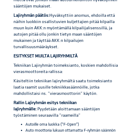
sääntöjen mukaiset.
Lajiryhmän päätös:
Hyväksyttiin anomus, ehdoilla että
näihin luokkiin osallistuvien kuljettajien pitää kilpailla
muun kuin AKK:n myöntämällä kilpailijalisenssillä, ja
autojen pitää ollu jonkin tietyn maan sääntöjen
mukainen ja täyttää AKK:n kilpailujen
turvallisuusmääräykset.
ESITYKSET MUILTA LAJIRYHMILTÄ
Tekniikan Lajiryhmän toimeksianto, koskien mahdollisia
vierasmoottoreita rallissa:
Käsiteltiin tekniikan lajiryhmältä saatu toimeksianto
laatia raamit uusille tekniikkasäännöille, jotka
mahdollistaisi ns. ”vierasmoottorin” käytön.
Rallin Lajiryhmän esitys tekniikan
lajiryhmälle:
Pyydetään aloittamaan sääntöjen
työstäminen seuraavilla ”raameilla”
Autoille oma luokka (”F-Open”)
Auto moottoria lukuun ottamatta F-ryhmän säännön