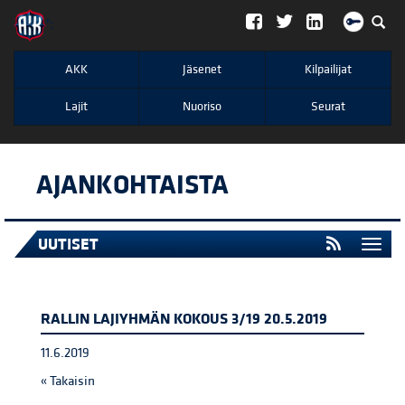
";
AKK
Jäsenet
Kilpailijat
Lajit
Nuoriso
Seurat
AJANKOHTAISTA
UUTISET
Togg
navi
RALLIN LAJIYHMÄN KOKOUS 3/19 20.5.2019
11.6.2019
« Takaisin