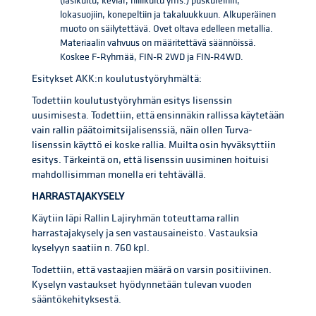
(lasikuitu, kevlar, hiilikuitu yms.) puskureihin,
lokasuojiin, konepeltiin ja takaluukkuun. Alkuperäinen
muoto on säilytettävä. Ovet oltava edelleen metallia.
Materiaalin vahvuus on määritettävä säännöissä.
Koskee F-Ryhmää, FIN-R 2WD ja FIN-R4WD.
Esitykset AKK:n koulutustyöryhmältä:
Todettiin koulutustyöryhmän esitys lisenssin
uusimisesta. Todettiin, että ensinnäkin rallissa käytetään
vain rallin päätoimitsijalisenssiä, näin ollen Turva-
lisenssin käyttö ei koske rallia. Muilta osin hyväksyttiin
esitys. Tärkeintä on, että lisenssin uusiminen hoituisi
mahdollisimman monella eri tehtävällä.
HARRASTAJAKYSELY
Käytiin läpi Rallin Lajiryhmän toteuttama rallin
harrastajakysely ja sen vastausaineisto. Vastauksia
kyselyyn saatiin n. 760 kpl.
Todettiin, että vastaajien määrä on varsin positiivinen.
Kyselyn vastaukset hyödynnetään tulevan vuoden
sääntökehityksestä.