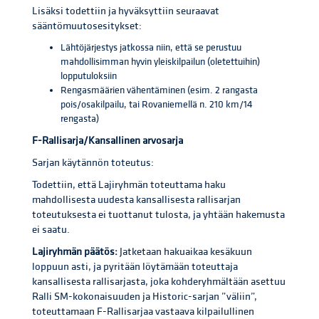
Lisäksi todettiin ja hyväksyttiin seuraavat
sääntömuutosesitykset:
Lähtöjärjestys jatkossa niin, että se perustuu
mahdollisimman hyvin yleiskilpailun (oletettuihin)
lopputuloksiin
Rengasmäärien vähentäminen (esim. 2 rangasta
pois/osakilpailu, tai Rovaniemellä n. 210 km/14
rengasta)
F-Rallisarja/Kansallinen arvosarja
Sarjan käytännön toteutus:
Todettiin, että Lajiryhmän toteuttama haku
mahdollisesta uudesta kansallisesta rallisarjan
toteutuksesta ei tuottanut tulosta, ja yhtään hakemusta
ei saatu.
Lajiryhmän päätös:
Jatketaan hakuaikaa kesäkuun
loppuun asti, ja pyritään löytämään toteuttaja
kansallisesta rallisarjasta, joka kohderyhmältään asettuu
Ralli SM-kokonaisuuden ja Historic-sarjan ”väliin”,
toteuttamaan F-Rallisarjaa vastaava kilpailullinen