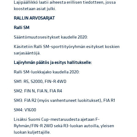
Lajipäällikkö laatii aiheesta erillisen tiedotteen, jossa
koostetaan asiat julki.
RALLIN ARVOSARJAT
Ralli SM
Sääntömuutosesitykset kaudelle 2020:
Käsitetiin Ralli SM-sporttityöryhmän esitykset koskien
sarjasääntöjä.
Lajiryhmän päätös ja esitys hallitukselle:
Ralli SM-luokkajako kaudella 2020:
SM1: R5, S2000, FIN-R 4WD
SM2: FIN N, FIA N, FIA R4
SM3: FIA R2 (myös vanhentuneet luokitukset), FIA R1
SM4: V1600
Lisäksi Suomi Cup-mestaruudesta ajetaan F-
Ryhmän/FIN-R 2WD sekä R3-luokan autoilla, yleisen
luokan kuljettajille.