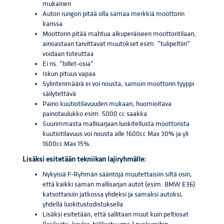
mukainen
Auton rungon pitää olla samaa merkkiä moottorin
kanssa
Moottorin pitää mahtua alkuperäiseen moottoritilaan,
ainoastaan tarvittavat muutokset esim. ”tulipeltiin”
voidaan toteuttaa
Ei ns. ”billet-osia”
Iskun pituus vapaa
Sylinterimäärä ei voi nousta, samoin moottorin tyyppi
säilytettävä
Paino kuutiotilavuuden mukaan, huomioitava
painotaulukko esim. 5000 cc saakka
Suurimmasta mallisarjaan luokitellusta moottorista
kuutiotilavuus voi nousta alle 1600cc Max 30% ja yli
1600cc Max 15%.
Lisäksi esitetään tekniikan lajiryhmälle:
Nykyisiä F-Ryhmän sääntöjä muutettaisiin siltä osin,
että kaikki saman mallisarjan autot (esim. BMW E36)
katsottaisiin jatkossa yhdeksi ja samaksi autoksi,
yhdellä luokitustodistuksella
Lisäksi esitetään, että sallitaan muut kuin peltiosat