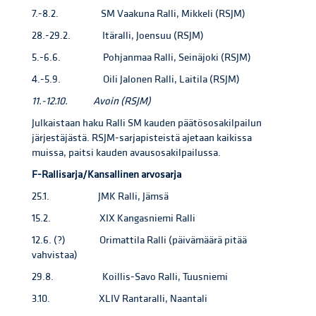
7.-8.2. SM Vaakuna Ralli, Mikkeli (RSJM)
28.-29.2. Itäralli, Joensuu (RSJM)
5.-6.6. Pohjanmaa Ralli, Seinäjoki (RSJM)
4.-5.9. Oili Jalonen Ralli, Laitila (RSJM)
11.-12.10. Avoin (RSJM)
Julkaistaan haku Ralli SM kauden päätösosakilpailun
järjestäjästä. RSJM-sarjapisteistä ajetaan kaikissa
muissa, paitsi kauden avausosakilpailussa.
F-Rallisarja/Kansallinen arvosarja
25.1. JMK Ralli, Jämsä
15.2. XIX Kangasniemi Ralli
12.6. (?) Orimattila Ralli (päivämäärä pitää
vahvistaa)
29.8. Koillis-Savo Ralli, Tuusniemi
3.10. XLIV Rantaralli, Naantali