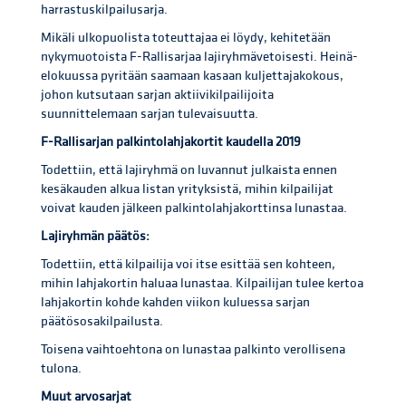
harrastuskilpailusarja.
Mikäli ulkopuolista toteuttajaa ei löydy, kehitetään
nykymuotoista F-Rallisarjaa lajiryhmävetoisesti. Heinä-
elokuussa pyritään saamaan kasaan kuljettajakokous,
johon kutsutaan sarjan aktiivikilpailijoita
suunnittelemaan sarjan tulevaisuutta.
F-Rallisarjan palkintolahjakortit kaudella 2019
Todettiin, että lajiryhmä on luvannut julkaista ennen
kesäkauden alkua listan yrityksistä, mihin kilpailijat
voivat kauden jälkeen palkintolahjakorttinsa lunastaa.
Lajiryhmän päätös:
Todettiin, että kilpailija voi itse esittää sen kohteen,
mihin lahjakortin haluaa lunastaa. Kilpailijan tulee kertoa
lahjakortin kohde kahden viikon kuluessa sarjan
päätösosakilpailusta.
Toisena vaihtoehtona on lunastaa palkinto verollisena
tulona.
Muut arvosarjat