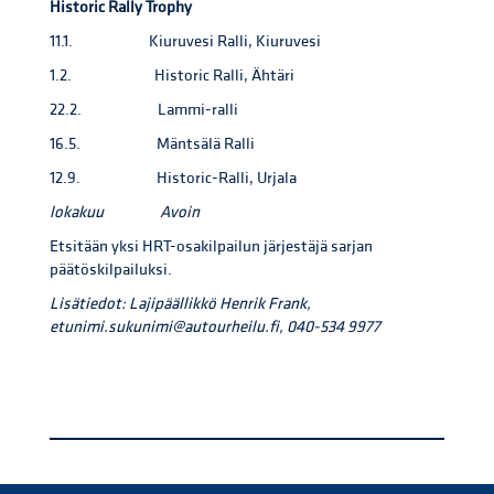
Historic Rally Trophy
11.1. Kiuruvesi Ralli, Kiuruvesi
1.2. Historic Ralli, Ähtäri
22.2. Lammi-ralli
16.5. Mäntsälä Ralli
12.9. Historic-Ralli, Urjala
lokakuu Avoin
Etsitään yksi HRT-osakilpailun järjestäjä sarjan
päätöskilpailuksi.
Lisätiedot: Lajipäällikkö Henrik Frank,
etunimi.sukunimi@autourheilu.fi, 040-534 9977