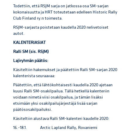
Todettiin, että RSJM sarja on jatkossa osa SM-sarjan
kokonaisuutta ja HRT toteutetaan edelleen Historic Rally
Club Finland ry:n toimesta.
RSJM-sarjasta poistetaan kaudella 2020 nelivetoiset
autot.
KALENTERIASIAT
Ralli SM (sis. RSJM)
Lajiryhmän päätös:
Käsiteltiin hakemukset ja päätettiin Ralli SM-sarjan 2020
kalenterista seuraavaa:
Päätettiin, että lähtökohtaisesti kaudella 2020 ajetaan
kuusi Ralli SM-osakilpailua. Tällä hetkellä kalenteriin
voidaan nimetä viisi osakilpailua, ja tämän lisäksi
etsimään yksi osakilpailujärjestäjä lisää sarjan
päätösosakilpailuksi.
Käsiteltiin alustava Ralli SM-kalenteri kaudelle 2020:
16.-18.1. Arctic Lapland Rally, Rovaniemi