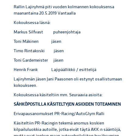
Rallin Lajiryhmä piti vuoden kolmannen kokouksensa
maanantaina 20.5.2019 Vantaalla
Kokouksessa läsnä:
Markus Silfvast puheenjohtaja
Toni Mäkinen jäsen
Timo Rintakoski jäsen
Toni Gardemeister jäsen
Henrik Frank Lajipäällikkö / esittelijä
Lajiryhmän jäsen Jani Paasonen oli estynyt osallistumaan
kokoukseen.
Kokouksessa käsiteltiin mm. Seuraavia asioita:
SÄHKÖPOSTILLA KÄSITELTYJEN ASIOIDEN TOTEAMINEN
Erivapausanomukset PR-Racing/AutoGlym Ralli
Käsiteltiin PR-Racingin tekemä anomus koskien
kilpailuluokkia autoille, jotka eivät täytä AKK:n sääntöjä,
mutta ovat jonkun maan autourheiluliiton hyväksymien