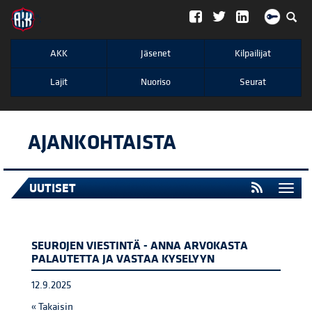
";
AKK
Jäsenet
Kilpailijat
Lajit
Nuoriso
Seurat
AJANKOHTAISTA
UUTISET
Togg
navi
SEUROJEN VIESTINTÄ - ANNA ARVOKASTA
PALAUTETTA JA VASTAA KYSELYYN
12.9.2025
« Takaisin