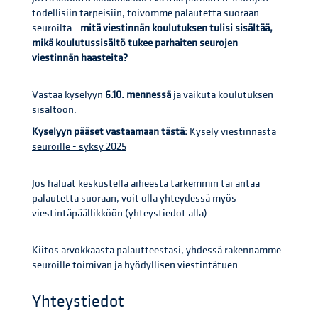
todellisiin tarpeisiin, toivomme palautetta suoraan
seuroilta -
mitä viestinnän koulutuksen tulisi sisältää,
mikä koulutussisältö tukee parhaiten seurojen
viestinnän haasteita?
Vastaa kyselyyn
6.10. mennessä
ja vaikuta koulutuksen
sisältöön.
Kyselyyn pääset vastaamaan tästä:
Kysely viestinnästä
seuroille - syksy 2025
Jos haluat keskustella aiheesta tarkemmin tai antaa
palautetta suoraan, voit olla yhteydessä myös
viestintäpäällikköön (yhteystiedot alla).
Kiitos arvokkaasta palautteestasi, yhdessä rakennamme
seuroille toimivan ja hyödyllisen viestintätuen.
Yhteystiedot