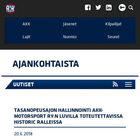
";
AKK
Jäsenet
Kilpailijat
Lajit
Nuoriso
Seurat
AJANKOHTAISTA
UUTISET
Togg
navi
TASANOPEUSAJON HALLINNOINTI AKK-
MOTORSPORT RY:N LUVILLA TOTEUTETTAVISSA
HISTORIC RALLEISSA
20.6.2018