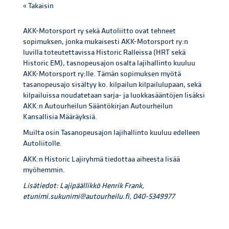
« Takaisin
AKK-Motorsport ry sekä Autoliitto ovat tehneet
sopimuksen, jonka mukaisesti AKK-Motorsport ry:n
luvilla toteutettavissa Historic Ralleissa (HRT sekä
Historic EM), tasnopeusajon osalta lajihallinto kuuluu
AKK-Motorsport ry:lle. Tämän sopimuksen myötä
tasanopeusajo sisältyy ko. kilpailun kilpailulupaan, sekä
kilpailuissa noudatetaan sarja- ja luokkasääntöjen lisäksi
AKK:n Autourheilun Sääntökirjan Autourheilun
Kansallisia Määräyksiä.
Muilta osin Tasanopeusajon lajihallinto kuuluu edelleen
Autoliitolle.
AKK:n Historic Lajiryhmä tiedottaa aiheesta lisää
myöhemmin.
Lisätiedot: Lajipäällikkö Henrik Frank,
etunimi.sukunimi@autourheilu.fi, 040-5349977