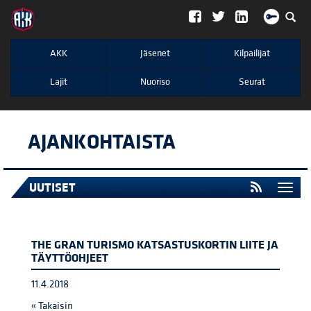
";
AKK
Jäsenet
Kilpailijat
Lajit
Nuoriso
Seurat
AJANKOHTAISTA
UUTISET
Togg
navi
THE GRAN TURISMO KATSASTUSKORTIN LIITE JA
TÄYTTÖOHJEET
11.4.2018
« Takaisin