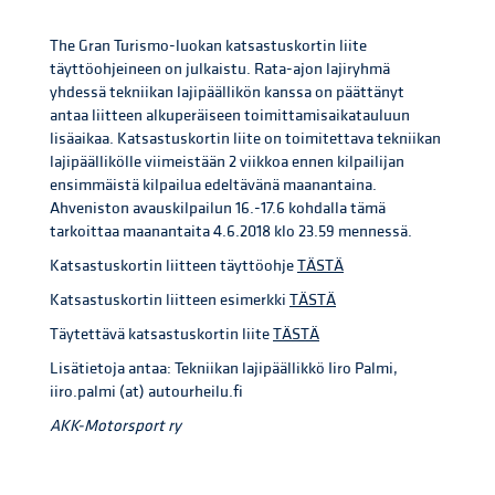
The Gran Turismo-luokan katsastuskortin liite
täyttöohjeineen on julkaistu. Rata-ajon lajiryhmä
yhdessä tekniikan lajipäällikön kanssa on päättänyt
antaa liitteen alkuperäiseen toimittamisaikatauluun
lisäaikaa. Katsastuskortin liite on toimitettava tekniikan
lajipäällikölle viimeistään 2 viikkoa ennen kilpailijan
ensimmäistä kilpailua edeltävänä maanantaina.
Ahveniston avauskilpailun 16.-17.6 kohdalla tämä
tarkoittaa maanantaita 4.6.2018 klo 23.59 mennessä.
Katsastuskortin liitteen täyttöohje
TÄSTÄ
Katsastuskortin liitteen esimerkki
TÄSTÄ
Täytettävä katsastuskortin liite
TÄSTÄ
Lisätietoja antaa: Tekniikan lajipäällikkö Iiro Palmi,
iiro.palmi (at) autourheilu.fi
AKK-Motorsport ry