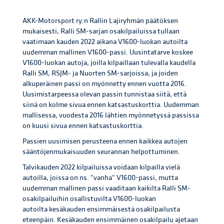
AKK-Motorsport ry:n Rallin Lajiryhmän päätöksen
mukaisesti, Ralli SM-sarjan osakilpailuissa tullaan
vaatimaan kauden 2022 aikana V1600-luokan autoilta
uudemman mallinen V1600-passi. Uusintatarve koskee
V1600-luokan autoja, joilla kilpaillaan tulevalla kaudella
Ralli SM, RSJM- ja Nuorten SM-sarjoissa, ja joiden
alkuperäinen passi on myönnetty ennen vuotta 2016.
Uusimistarpeessa olevan passin tunnistaa siitä, että
siinä on kolme sivua ennen katsastuskorttia. Uudemman
mallisessa, vuodesta 2016 lähtien myönnetyssä passissa
on kuusi sivua ennen katsastuskorttia.
Passien uusimisen perusteena ennen kaikkea autojen
sääntöjenmukaisuuden seurannan helpottuminen.
Talvikauden 2022 kilpailuissa voidaan kilpailla vielä
autoilla, joissa on ns. "vanha" V1600-passi, mutta
uudemman mallinen passi vaaditaan kaikilta Ralli SM-
osakilpailuihin osallistuvilta V1600-luokan
autoilta kesäkauden ensimmäisestä osakilpailusta
eteenpäin. Kesäkauden ensimmäinen osakilpailu ajetaan