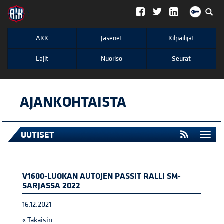
";
AKK
Jäsenet
Kilpailijat
Lajit
Nuoriso
Seurat
AJANKOHTAISTA
UUTISET
Togg
navi
V1600-LUOKAN AUTOJEN PASSIT RALLI SM-
SARJASSA 2022
16.12.2021
« Takaisin