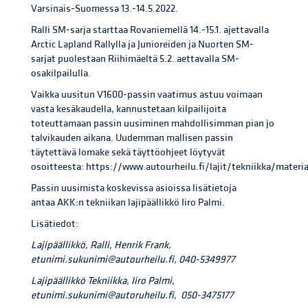
Varsinais-Suomessa 13.-14.5.2022.
Ralli SM-sarja starttaa Rovaniemellä 14.-15.1. ajettavalla
Arctic Lapland Rallylla ja Junioreiden ja Nuorten SM-
sarjat puolestaan Riihimäeltä 5.2. aettavalla SM-
osakilpailulla.
Vaikka uusitun V1600-passin vaatimus astuu voimaan
vasta kesäkaudella, kannustetaan kilpailijoita
toteuttamaan passin uusiminen mahdollisimman pian jo
talvikauden aikana. Uudemman mallisen passin
täytettävä lomake sekä täyttöohjeet löytyvät
osoitteesta: https://www.autourheilu.fi/lajit/tekniikka/materia
Passin uusimista koskevissa asioissa lisätietoja
antaa AKK:n tekniikan lajipäällikkö Iiro Palmi.
Lisätiedot:
Lajipäällikkö, Ralli, Henrik Frank,
etunimi.sukunimi@autourheilu.fi, 040-5349977
Lajipäällikkö Tekniikka, Iiro Palmi,
etunimi.sukunimi@autoruheilu.fi, 050-3475177