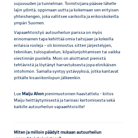
sujuvuuden ja tunnelman. Toimitsijana pääsee lähelle
lajin ydintä, oppimaan uutta ja kokemaan sen erityisen
yhteishengen, joka vallitsee varikoilla ja erikoiskokeilla
ympäri Suomen.
Vapaaehtoistyö autourheilun parissa on myös
erinomainen tapa kehittää omia taitojaan ja kokeilla
erilaisia rooleja – oli kiinnostus sitten järjestelyjen,
tekniikan, tulospalvelun, kilpailunjohtamisen tai vaikka
viestinnän puolella. Moni on aloittanut pienistä
tehtävistä ja löytänyt harrastuksesta jopa elinikäisen
intohimon. Samalla syntyy ystävyyksiä, jotka kantavat
pitkälle kisaviikonlopun jälkeenkin.
Lue
Maiju Ahon
pienimuotoinen haastattelu - kiitos
Maiju heittäytymisestä ja tarinasi kertomisesta sekä
kaikille autourheilun vapaaehtoisille!
Miten ja milloin päädyit mukaan autourheilun