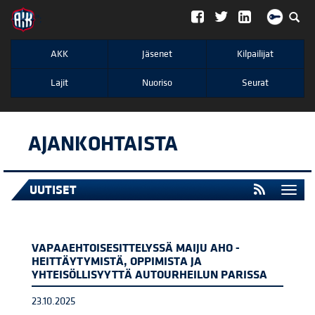
";
AKK
Jäsenet
Kilpailijat
Lajit
Nuoriso
Seurat
AJANKOHTAISTA
UUTISET
Togg
navi
VAPAAEHTOISESITTELYSSÄ MAIJU AHO -
HEITTÄYTYMISTÄ, OPPIMISTA JA
YHTEISÖLLISYYTTÄ AUTOURHEILUN PARISSA
23.10.2025