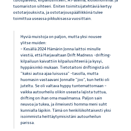
tulospalvelu, kilpailusihteeri, AT-asema, kioskihommat ja
tuomariston sihteeri. Eniten toimitsijatehtäviä kertyy
ostotarjouksista, ja ostotarjouspäällikkönä tulee
toimittua useassa pikkukisassa vuosittain.
Hyviä muistoja on paljon, mutta yksi nousee
ylitse muiden:
– Kesällä 2024 Hämärin Jonna laittoi minulle
viestiä, että Harjavaltaan Drift Madness -drifting-
kilpailuun kaivattiin kilpailusihteeriä ja kysyi,
hyppäisinkö mukaan. Tietotaitoni driftingistä oli
”kaksi autoa ajaa luisussa” -tasolla, mutta
huomasin vastaavani Jonnalle ”joo”, kun hetki oli
juteltu. Se oli valtava hyppy tuntemattomaan –
vaikka autourheilu olikin useasta lajista tuttua,
drifting on ihan oma maailmansa. Paljon sain
neuvoa ja tukea, ja ilmeisesti homma meni suht
kunnialla läpikin. Tämä on henkilökohtaisesti yksi
isoimmista heittäytymisistäni autourheilun
parissa.