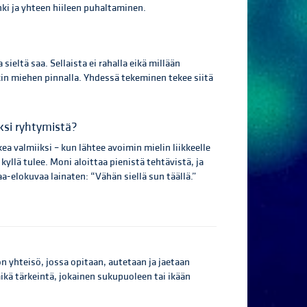
nki ja yhteen hiileen puhaltaminen.
sieltä saa. Sellaista ei rahalla eikä millään
n miehen pinnalla. Yhdessä tekeminen tekee siitä
eksi ryhtymistä?
ea valmiiksi – kun lähtee avoimin mielin liikkeelle
yllä tulee. Moni aloittaa pienistä tehtävistä, ja
a-elokuvaa lainaten: “Vähän siellä sun täällä.”
n yhteisö, jossa opitaan, autetaan ja jaetaan
mikä tärkeintä, jokainen sukupuoleen tai ikään