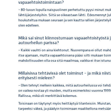
vapaaehtoistoimintaan?
– 80-luvun lopulla naispuolinen perhetuttu pyysi minut muk
lähtöjärjestelyihin. Siitä se oikeastaan lähti. Edesmennyt Ju
houkuteltua mukaan seuraan ja sen kautta rallien järjestelyihi
olen edelleen.
Mikä sai sinut kiinnostumaan vapaaehtoistyöstä j
autourheilun parissa?
– Kaikki vauhti on aina kiehtonut. Nuorempana ei ollut mahd
itse ajamaan, mutta vapaaehtoisena pääsi silti mukaan toim
mahdollisuuden olla osa sitä maailmaa, vaikka ei itse istunu
Millaisissa tehtävissä olet toiminut – ja mikä niist
erityisesti mieleen?
– Olen tehnyt melkein kaikkea, mitä autourheilussa voi tehdä –
on vaikea nostaa yli muiden, mutta esimerkiksi vuonna 1999
Rallissa, mikä oli merkittävä kokemus.
Toisinaan on täytynyt myös heittäytyä tilanteisiin. Muistan, 
tarpeeksi väkeä, ja päädyin toimimaan maalikel­lona metsään