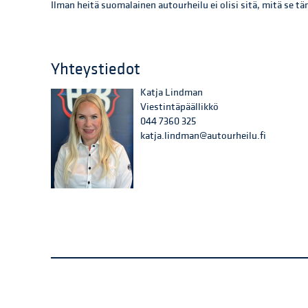
Ilman heitä suomalainen autourheilu ei olisi sitä, mitä se tä
Yhteystiedot
Katja Lindman
Viestintäpäällikkö
044 7360 325
katja.lindman@autourheilu.fi