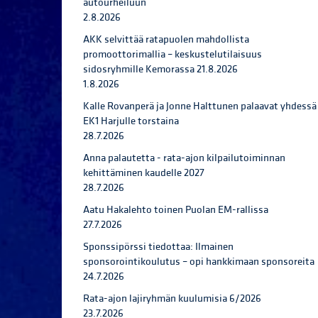
autourheiluun
2.8.2026
AKK selvittää ratapuolen mahdollista
promoottorimallia – keskustelutilaisuus
sidosryhmille Kemorassa 21.8.2026
1.8.2026
Kalle Rovanperä ja Jonne Halttunen palaavat yhdessä
EK1 Harjulle torstaina
28.7.2026
Anna palautetta - rata-ajon kilpailutoiminnan
kehittäminen kaudelle 2027
28.7.2026
Aatu Hakalehto toinen Puolan EM-rallissa
27.7.2026
Sponssipörssi tiedottaa: Ilmainen
sponsorointikoulutus – opi hankkimaan sponsoreita
24.7.2026
Rata-ajon lajiryhmän kuulumisia 6/2026
23.7.2026