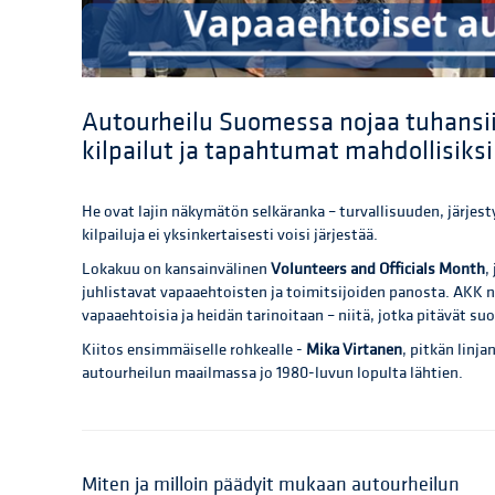
Autourheilu Suomessa nojaa tuhansii
kilpailut ja tapahtumat mahdollisiksi
He ovat lajin näkymätön selkäranka – turvallisuuden, järjesty
kilpailuja ei yksinkertaisesti voisi järjestää.
Lokakuu on kansainvälinen
Volunteers and Officials Month
,
juhlistavat vapaaehtoisten ja toimitsijoiden panosta. AKK 
vapaaehtoisia ja heidän tarinoitaan – niitä, jotka pitävät su
Kiitos ensimmäiselle rohkealle -
Mika Virtanen
, pitkän linj
autourheilun maailmassa jo 1980-luvun lopulta lähtien.
Miten ja milloin päädyit mukaan autourheilun