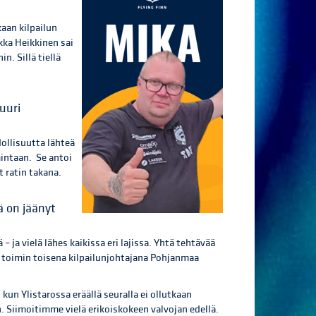
aan kilpailun
kka Heikkinen sai
n. Sillä tiellä
uuri
ollisuutta lähteä
intaan. Se antoi
t ratin takana.
ä on jäänyt
 ja vielä lähes kaikissa eri lajissa. Yhtä tehtävää
 toimin toisena kilpailunjohtajana Pohjanmaa
kun Ylistarossa eräällä seuralla ei ollutkaan
. Siimoitimme vielä erikoiskokeen valvojan edellä.