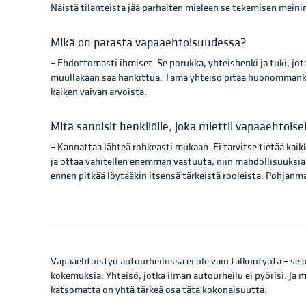
Näistä tilanteista jää parhaiten mieleen se tekemisen meini
Mikä on parasta vapaaehtoisuudessa?
– Ehdottomasti ihmiset. Se porukka, yhteishenki ja tuki, jota 
muullakaan saa hankittua. Tämä yhteisö pitää huonommanki
kaiken vaivan arvoista.
Mitä sanoisit henkilölle, joka miettii vapaaehtois
– Kannattaa lähteä rohkeasti mukaan. Ei tarvitse tietää kaikk
ja ottaa vähitellen enemmän vastuuta, niin mahdollisuuksia k
ennen pitkää löytääkin itsensä tärkeistä rooleista. Pohjanma
Vapaaehtoistyö autourheilussa ei ole vain talkootyötä – se o
kokemuksia. Yhteisö, jotka ilman autourheilu ei pyörisi. Ja 
katsomatta on yhtä tärkeä osa tätä kokonaisuutta.