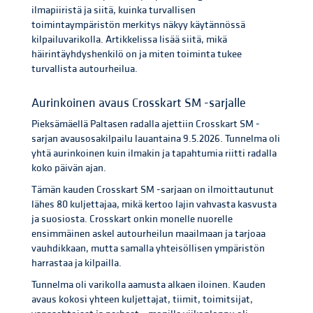
ilmapiiristä ja siitä, kuinka turvallisen
toimintaympäristön merkitys näkyy käytännössä
kilpailuvarikolla. Artikkelissa lisää siitä, mikä
häirintäyhdyshenkilö on ja miten toiminta tukee
turvallista autourheilua.
Aurinkoinen avaus Crosskart SM -sarjalle
Pieksämäellä Paltasen radalla ajettiin Crosskart SM -
sarjan avausosakilpailu lauantaina 9.5.2026. Tunnelma oli
yhtä aurinkoinen kuin ilmakin ja tapahtumia riitti radalla
koko päivän ajan.
Tämän kauden Crosskart SM -sarjaan on ilmoittautunut
lähes 80 kuljettajaa, mikä kertoo lajin vahvasta kasvusta
ja suosiosta. Crosskart onkin monelle nuorelle
ensimmäinen askel autourheilun maailmaan ja tarjoaa
vauhdikkaan, mutta samalla yhteisöllisen ympäristön
harrastaa ja kilpailla.
Tunnelma oli varikolla aamusta alkaen iloinen. Kauden
avaus kokosi yhteen kuljettajat, tiimit, toimitsijat,