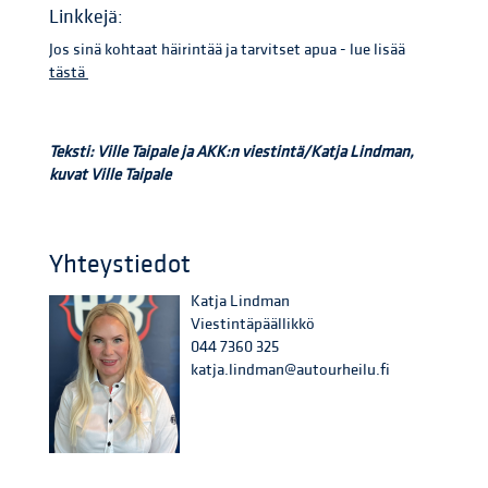
Linkkejä:
Jos sinä kohtaat häirintää ja tarvitset apua - lue lisää
tästä
Teksti: Ville Taipale ja AKK:n viestintä/Katja Lindman,
kuvat Ville Taipale
Yhteystiedot
Katja Lindman
Viestintäpäällikkö
044 7360 325
katja.lindman@autourheilu.fi