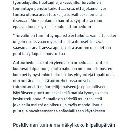
työntekijöille, huoltajille ja katsojille. Turvallinen
toimintaympäristö tarkoittaa sitä, että jokainen voi
tuntea olonsa arvostetuksi ja turvalliseksi omana
itsenään. Minkäänlainen häirintä, syrjintä tai muu
epäasiallinen käytös ei kuulu autourheiluun.
“Turvallinen toimintaympäristö ei tarkoita vain sitä, ettei
ongelmia ole, vaan myös sitä, että ihmiset tietävät
saavansa tarvittaessa apua ja että asioihin uskalletaan
puuttua”, Taipale muistuttaa.
Autourheilussa, kuten yleensäkin urheilussa, tunteet
kuuluvat kilpailuun ja niitä nähdään niin onnistumisten
kuin pettymystenkin hetkellä. Jos ylilyöntejä tapahtuisi,
niin on tärkeää, että autourheilussa on selkeät
toimintamallit epäurheilijamaiseen ja epäasialliseen
käytökseen puuttumiseksi sekä matala kynnys saada
keskusteluapua. Samalla on tärkeää muistaa, että
jokaisella meistä on oikeus, ja myös mahdollisuus,
puuttua havaitsemaansa epäasialliseen käytökseen.
Positiivinen tunnelma näkyi koko kilpailupäivän