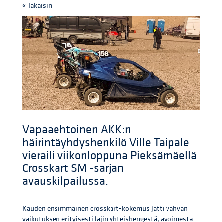
« Takaisin
Vapaaehtoinen AKK:n
häirintäyhdyshenkilö Ville Taipale
vieraili viikonloppuna Pieksämäellä
Crosskart SM -sarjan
avauskilpailussa.
Kauden ensimmäinen crosskart-kokemus jätti vahvan
vaikutuksen erityisesti lajin yhteishengestä, avoimesta