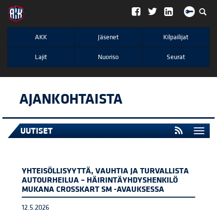
";
AKK
Jäsenet
Kilpailijat
Lajit
Nuoriso
Seurat
AJANKOHTAISTA
UUTISET
Togg
navi
YHTEISÖLLISYYTTÄ, VAUHTIA JA TURVALLISTA
AUTOURHEILUA – HÄIRINTÄYHDYSHENKILÖ
MUKANA CROSSKART SM -AVAUKSESSA
12.5.2026