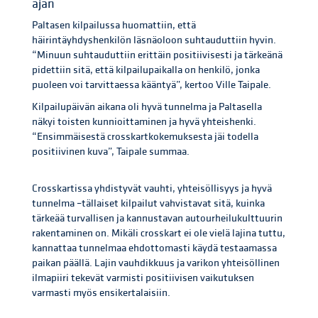
ajan
Paltasen kilpailussa huomattiin, että
häirintäyhdyshenkilön läsnäoloon suhtauduttiin hyvin.
“Minuun suhtauduttiin erittäin positiivisesti ja tärkeänä
pidettiin sitä, että kilpailupaikalla on henkilö, jonka
puoleen voi tarvittaessa kääntyä”, kertoo Ville Taipale.
Kilpailupäivän aikana oli hyvä tunnelma ja Paltasella
näkyi toisten kunnioittaminen ja hyvä yhteishenki.
“Ensimmäisestä crosskartkokemuksesta jäi todella
positiivinen kuva”, Taipale summaa.
Crosskartissa yhdistyvät vauhti, yhteisöllisyys ja hyvä
tunnelma –tällaiset kilpailut vahvistavat sitä, kuinka
tärkeää turvallisen ja kannustavan autourheilukulttuurin
rakentaminen on. Mikäli crosskart ei ole vielä lajina tuttu,
kannattaa tunnelmaa ehdottomasti käydä testaamassa
paikan päällä. Lajin vauhdikkuus ja varikon yhteisöllinen
ilmapiiri tekevät varmisti positiivisen vaikutuksen
varmasti myös ensikertalaisiin.