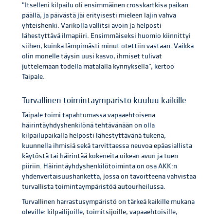
"Itselleni kilpailu oli ensimmäinen crosskartkisa paikan
päällä, ja päivästä jäi erityisesti mieleen lajin vahva
yhteishenki. Varikolla vallitsi avoin ja helposti
lähestyttävä ilmapiiri. Ensimmäiseksi huomio kiinnittyi
siihen, kuinka lämpimästi minut otettiin vastaan. Vaikka
olin monelle täysin uusi kasvo, ihmiset tulivat
juttelemaan todella matalalla kynnyksellä”, kertoo
Taipale.
Turvallinen toimintaympäristö kuuluu kaikille
Taipale toimi tapahtumassa vapaaehtoisena
häirintäyhdyshenkilönä tehtävänään on olla
kilpailupaikalla helposti lähestyttävänä tukena,
kuunnella ihmisiä sekä tarvittaessa neuvoa epäasiallista
käytöstä tai häirintää kokeneita oikean avun ja tuen
piiriin. Häirintäyhdyshenkilötoiminta on osa AKK:n
yhdenvertaisuushanketta, jossa on tavoitteena vahvistaa
turvallista toimintaympäristöä autourheilussa.
Turvallinen harrastusympäristö on tärkeä kaikille mukana
oleville: kilpailijoille, toimitsijoille, vapaaehtoisille,