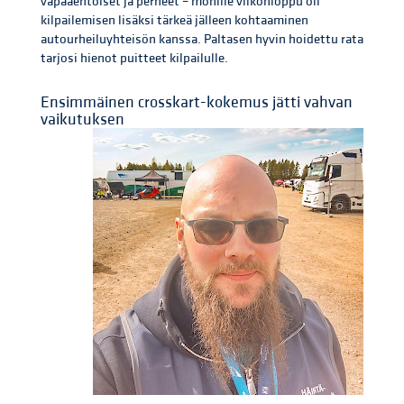
vapaaehtoiset ja perheet – monille viikonloppu oli
kilpailemisen lisäksi tärkeä jälleen kohtaaminen
autourheiluyhteisön kanssa. Paltasen hyvin hoidettu rata
tarjosi hienot puitteet kilpailulle.
Ensimmäinen crosskart-kokemus jätti vahvan
vaikutuksen