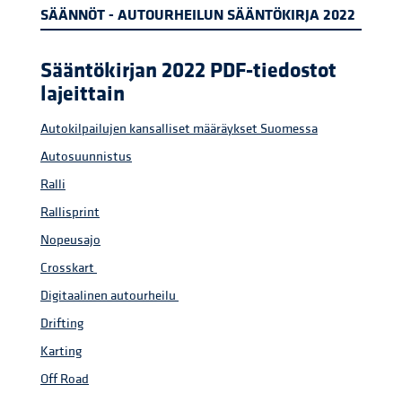
SÄÄNNÖT - AUTOURHEILUN SÄÄNTÖKIRJA 2022
Sääntökirjan 2022 PDF-tiedostot
lajeittain
Autokilpailujen kansalliset määräykset Suomessa
Autosuunnistus
Ralli
Rallisprint
Nopeusajo
Crosskart
Digitaalinen autourheilu
Drifting
Karting
Off Road