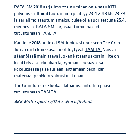
RATA-SM 2018 sarjailmoittautuminen on avattu KITI-
palvelussa. Ilmoittautuminen päättyy 23.4.2018 klo 23.59
ja sarjailmoittautumismaksu tulee olla suoritettuna 25.4.
mennessä. RATA-SM sarjasääntöihin pääset
tutustumaan
TÄÄLTÄ.
Kaudelle 2018 uudeksi SM-luokaksi nousseen The Gran
Turismon tekniikkasäännöt löytyvät
TÄÄLTÄ.
Näissä
säännöissä mainittava luokan katsastuskortin liite on
käsittelyssä Tekniikan lajiryhmän seuraavassa
kokouksessa ja se tullaan laittamaan tekniikan
materiaalipankkiin valmistutttuaan.
The Gran Turismo-luokan kilpailusääntöihin pääset
tutustumaan
TÄÄLTÄ.
AKK-Motorsport ry/Rata-ajon lajiryhmä