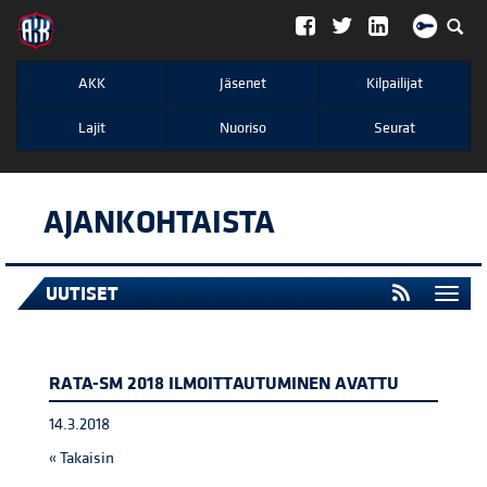
";
AKK
Jäsenet
Kilpailijat
Lajit
Nuoriso
Seurat
AJANKOHTAISTA
UUTISET
Togg
navi
RATA-SM 2018 ILMOITTAUTUMINEN AVATTU
14.3.2018
« Takaisin