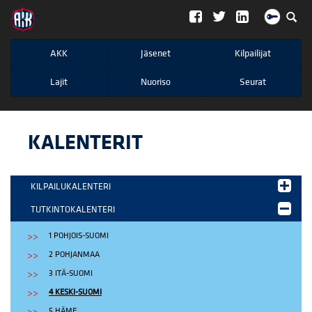
";
AKK
Jäsenet
Kilpailijat
Lajit
Nuoriso
Seurat
KALENTERIT
KILPAILUKALENTERI
TUTKINTOKALENTERI
1 POHJOIS-SUOMI
2 POHJANMAA
3 ITÄ-SUOMI
4 KESKI-SUOMI
5 HÄME