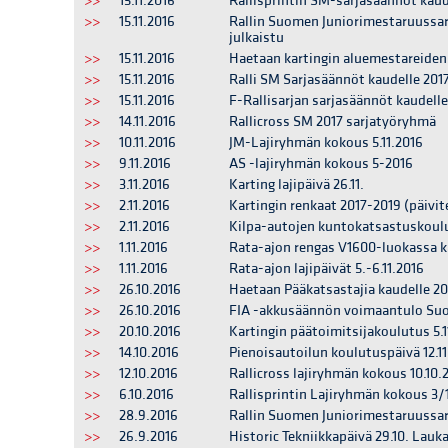
>>
15.11.2016
Rallisprintin SM-sarjasäännöt kaude
>>
15.11.2016
Rallin Suomen Juniorimestaruussarj
julkaistu
>>
15.11.2016
Haetaan kartingin aluemestareiden k
>>
15.11.2016
Ralli SM Sarjasäännöt kaudelle 2017
>>
15.11.2016
F-Rallisarjan sarjasäännöt kaudelle
>>
14.11.2016
Rallicross SM 2017 sarjatyöryhmä
>>
10.11.2016
JM-Lajiryhmän kokous 5.11.2016
>>
9.11.2016
AS -lajiryhmän kokous 5-2016
>>
3.11.2016
Karting lajipäivä 26.11.
>>
2.11.2016
Kartingin renkaat 2017-2019 (päivite
>>
2.11.2016
Kilpa-autojen kuntokatsastuskoul
>>
1.11.2016
Rata-ajon rengas V1600-luokassa k
>>
1.11.2016
Rata-ajon lajipäivät 5.-6.11.2016
>>
26.10.2016
Haetaan Pääkatsastajia kaudelle 20
>>
26.10.2016
FIA -akkusäännön voimaantulo Su
>>
20.10.2016
Kartingin päätoimitsijakoulutus 5.
>>
14.10.2016
Pienoisautoilun koulutuspäivä 12.11
>>
12.10.2016
Rallicross lajiryhmän kokous 10.10.
>>
6.10.2016
Rallisprintin Lajiryhmän kokous 3/1
>>
28.9.2016
Rallin Suomen Juniorimestaruussarj
>>
26.9.2016
Historic Tekniikkapäivä 29.10. Lauk