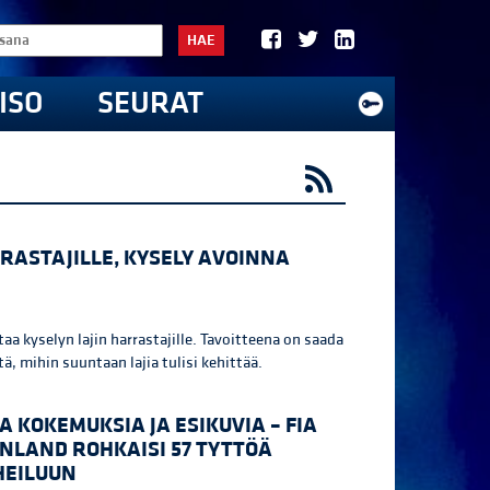
HAE
ISO
SEURAT
RASTAJILLE, KYSELY AVOINNA
aa kyselyn lajin harrastajille. Tavoitteena on saada
ä, mihin suuntaan lajia tulisi kehittää.
A KOKEMUKSIA JA ESIKUVIA – FIA
INLAND ROHKAISI 57 TYTTÖÄ
EILUUN