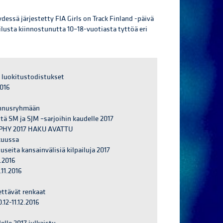
dessä järjestetty FIA Girls on Track Finland -päivä
lusta kiinnostunutta 10–18-vuotiasta tyttöä eri
) luokitustodistukset
2016
ennusryhmään
tä SM ja SJM –sarjoihin kaudelle 2017
PHY 2017 HAKU AVATTU
kuussa
useita kansainvälisiä kilpailuja 2017
.2016
.11.2016
ettävät renkaat
.12-11.12.2016