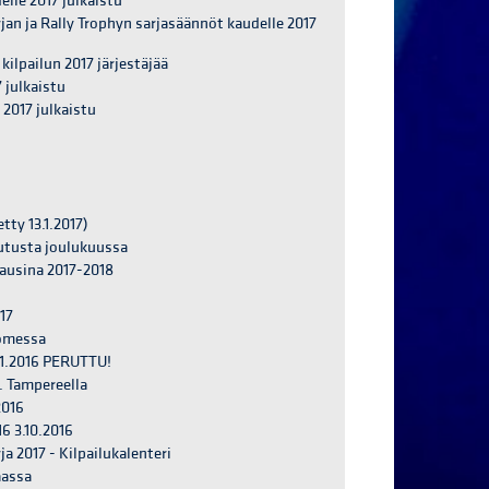
lle 2017 julkaistu
an ja Rally Trophyn sarjasäännöt kaudelle 2017
ilpailun 2017 järjestäjää
 julkaistu
 2017 julkaistu
tty 13.1.2017)
utusta joulukuussa
ausina 2017-2018
17
omessa
11.2016 PERUTTU!
. Tampereella
2016
6 3.10.2016
a 2017 - Kilpailukalenteri
aassa