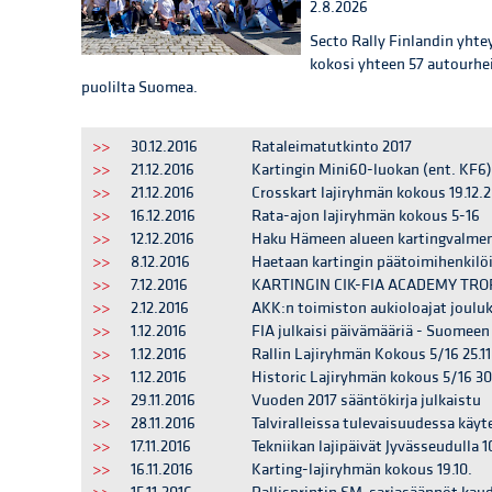
2.8.2026
Secto Rally Finlandin yhtey
kokosi yhteen 57 autourhei
puolilta Suomea.
>>
30.12.2016
Rataleimatutkinto 2017
>>
21.12.2016
Kartingin Mini60-luokan (ent. KF6
>>
21.12.2016
Crosskart lajiryhmän kokous 19.12.
>>
16.12.2016
Rata-ajon lajiryhmän kokous 5-16
>>
12.12.2016
Haku Hämeen alueen kartingvalm
>>
8.12.2016
Haetaan kartingin päätoimihenkilöi
>>
7.12.2016
KARTINGIN CIK-FIA ACADEMY TRO
>>
2.12.2016
AKK:n toimiston aukioloajat joulu
>>
1.12.2016
FIA julkaisi päivämääriä - Suomeen 
>>
1.12.2016
Rallin Lajiryhmän Kokous 5/16 25.11
>>
1.12.2016
Historic Lajiryhmän kokous 5/16 30
>>
29.11.2016
Vuoden 2017 sääntökirja julkaistu
>>
28.11.2016
Talviralleissa tulevaisuudessa käyt
>>
17.11.2016
Tekniikan lajipäivät Jyvässeudulla 10
>>
16.11.2016
Karting-lajiryhmän kokous 19.10.