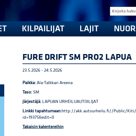
ET
KILPAILIJAT
LAJIT
NUOR
FURE DRIFT SM PRO2 LAPUA
23.5.2026 - 24.5.2026
Paikka:
Ala-Talkkari Areena
Taso:
SM
Järjestäjä:
LAPUAN URHEILUAUTOILIJAT
Linkki tapahtumaan:
http://akk.autourheilu.fi//Public/Ki
id=19375&edit=0
Takaisin kalentereihin