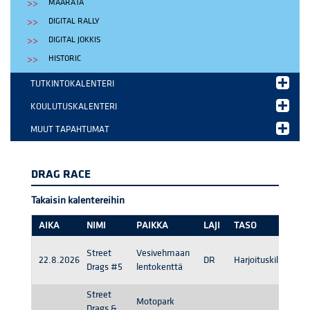
MAARATA
DIGITAL RALLY
DIGITAL JOKKIS
HISTORIC
TUTKINTOKALENTERI
KOULUTUSKALENTERI
MUUT TAPAHTUMAT
DRAG RACE
Takaisin kalentereihin
AIKA
NIMI
PAIKKA
LAJI
TASO
Street
Vesivehmaan
22.8.2026
DR
Harjoituskilpailu
Drags #5
lentokenttä
Street
Motopark
Drags &