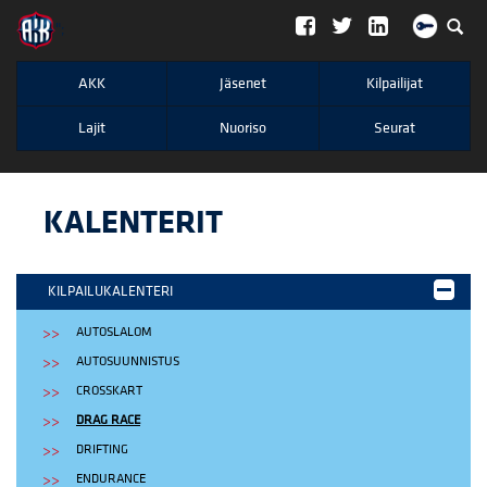
";
AKK
Jäsenet
Kilpailijat
Lajit
Nuoriso
Seurat
KALENTERIT
KILPAILUKALENTERI
AUTOSLALOM
AUTOSUUNNISTUS
CROSSKART
DRAG RACE
DRIFTING
ENDURANCE