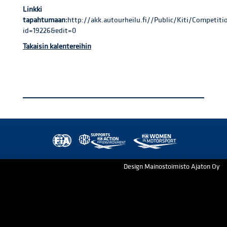
Linkki
tapahtumaan:
http://akk.autourheilu.fi//Public/Kiti/Competi
id=19226&edit=0
Takaisin kalentereihin
Design Mainostoimisto Ajaton Oy