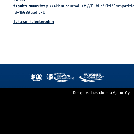
tapahtumaan:
http://akk.autourheilu.fi//Public/Kiti/Competi
id=15689&edit=0
Takaisin kalentereihin
Design Mainostoimisto Ajaton Oy