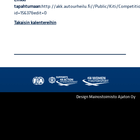
tapahtumaan:
http://akk.autourheilu.fi//Public/Kiti/Competi
id=15637&edit=0
Takaisin kalentereihin
Design Mainostoimisto Ajaton Oy