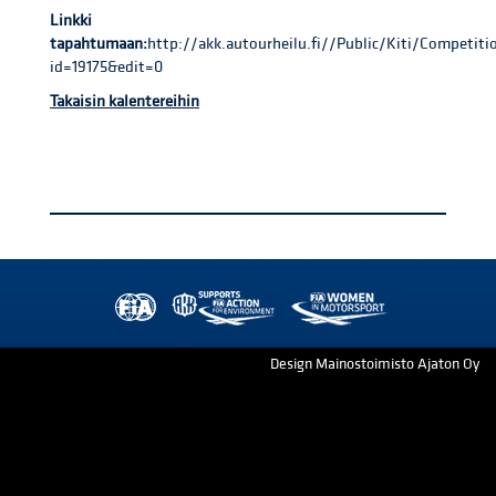
Linkki
tapahtumaan:
http://akk.autourheilu.fi//Public/Kiti/Competi
id=19175&edit=0
Takaisin kalentereihin
Design Mainostoimisto Ajaton Oy