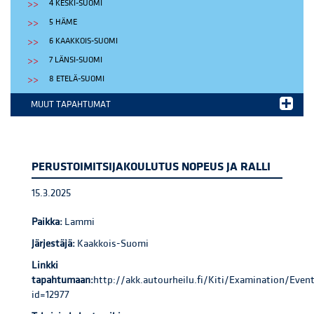
4 KESKI-SUOMI
5 HÄME
6 KAAKKOIS-SUOMI
7 LÄNSI-SUOMI
8 ETELÄ-SUOMI
MUUT TAPAHTUMAT
PERUSTOIMITSIJAKOULUTUS NOPEUS JA RALLI
15.3.2025
Paikka:
Lammi
Järjestäjä:
Kaakkois-Suomi
Linkki
tapahtumaan:
http://akk.autourheilu.fi/Kiti/Examination/Even
id=12977