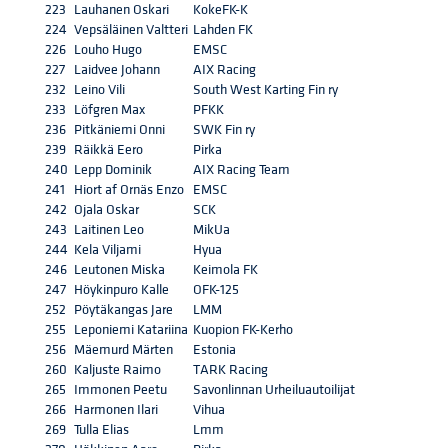
223
Lauhanen Oskari
KokeFK-K
224
Vepsäläinen Valtteri
Lahden FK
226
Louho Hugo
EMSC
227
Laidvee Johann
AIX Racing
232
Leino Vili
South West Karting Fin ry
233
Löfgren Max
PFKK
236
Pitkäniemi Onni
SWK Fin ry
239
Räikkä Eero
Pirka
240
Lepp Dominik
AIX Racing Team
241
Hiort af Ornäs Enzo
EMSC
242
Ojala Oskar
SCK
243
Laitinen Leo
MikUa
244
Kela Viljami
Hyua
246
Leutonen Miska
Keimola FK
247
Höykinpuro Kalle
OFK-125
252
Pöytäkangas Jare
LMM
255
Leponiemi Katariina
Kuopion FK-Kerho
256
Mäemurd Märten
Estonia
260
Kaljuste Raimo
TARK Racing
265
Immonen Peetu
Savonlinnan Urheiluautoilijat
266
Harmonen Ilari
Vihua
269
Tulla Elias
Lmm