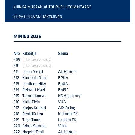
KUINKA MUKAAN AUTOURHEILUTOIMINTAAN?
KILPAILULUVAN HAKEMINEN
MINI60 2025
Nro.
Kilpailija
Seura
209
(alustava varaus)
210
(alustava varaus)
211
Lejon Aleksi
AL-Härmä
212
Kumpula Onni
EPUA
213
Lehtinen Niky
EpUA
214
Gefwert Noel
EMSC
215
Tamm Joonas
KS Academy
216
Kulla Elvin
VUA
217
Karjus Konrad
AIX Rcing
218
Penttilä Leo
Keimola FK
219
Talja Tuure
Lahden FK
220
Grims Samuel
Vihua
222
Nyqvist Emil
AL-Härmä