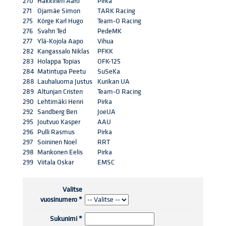
270
Häkkinen Aaro
Pirka
271
Ojamäe Simon
TARK Racing
275
Kõrge Karl Hugo
Team-O Racing
276
Svahn Ted
PedeMK
277
Ylä-Kojola Aapo
Vihua
282
Kangassalo Niklas
PFKK
283
Holappa Topias
OFK-125
284
Matintupa Peetu
SuSeKa
288
Lauhaluoma Justus
Kurikan UA
289
Altunjan Cristen
Team-O Racing
290
Lehtimäki Henri
Pirka
292
Sandberg Ben
JoeUA
295
Joutvuo Kasper
AAU
296
Pulli Rasmus
Pirka
297
Soininen Noel
RRT
298
Mankonen Eelis
Pirka
299
Viitala Oskar
EMSC
Valitse
vuosinumero
*
Sukunimi
*