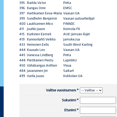
395
Raitila Victor
PirKa
396
Kangas Onni
EMSC
397
Hartikainen Eeva-Maria
Vaasan UA
399
Sundholm Benjamin
Vaasan autourheilijat
400
Laukkarinen Mico
FINNDC
411
Jouhki Jaxon
Keimola FK
415
Kurkinen Eemeli
AUK Jämsän Äijät
419
Kannonlahti Veikko
Jamoke/ua
433
Heinonen Eelis
South West Karting
444
Kuusalo Leo
Vaasan UA
445
Vanessa Lindberg
PirKa
448
Pietikäinen Peetu
LapinlAU
450
Vähäkangas Anthon
Ylvua
484
Javanainen Jiri
Saikart
499
Varila Juuso
Kokkolan UA
Valitse vuosinumero
*
Sukunimi
*
Etunimi
*