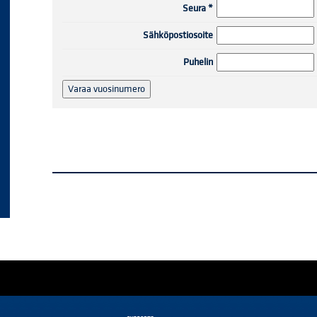
Seura
*
Sähköpostiosoite
Puhelin