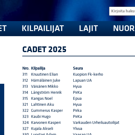
ET
KILPAILIJAT
LAJIT
NUOR
CADET 2025
Nro.
Kilpailija
Seura
311
Knuutinen Elian
Kuopion Fk-kerho
312
Hämäläinen Juke
Lapuan UA
313
Väisänen Mikko
Hyua
314
Långström Henrik
PirKa
315
Kangas Noel
Epua
321
Lahtinen Aku
Hyua
322
Gummerus Kasper
Pirka
323
Kaubi Hugo
PirKa
324
Karvonen Kasperi
Varkauden Urheiluautoilijat
327
Kujala Akseli
Ylvua
330
Luostari Adam
Vaasan UA