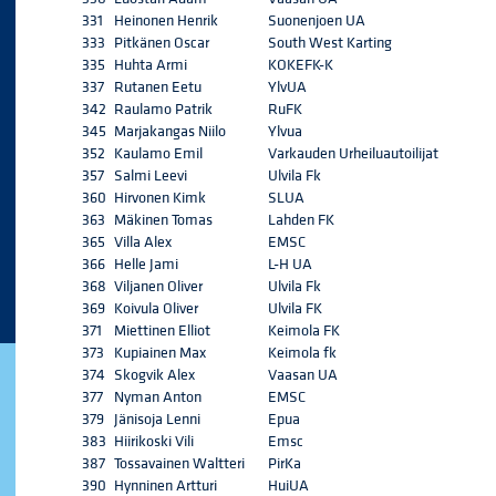
331
Heinonen Henrik
Suonenjoen UA
333
Pitkänen Oscar
South West Karting
335
Huhta Armi
KOKEFK-K
337
Rutanen Eetu
YlvUA
342
Raulamo Patrik
RuFK
345
Marjakangas Niilo
Ylvua
352
Kaulamo Emil
Varkauden Urheiluautoilijat
357
Salmi Leevi
Ulvila Fk
360
Hirvonen Kimk
SLUA
363
Mäkinen Tomas
Lahden FK
365
Villa Alex
EMSC
366
Helle Jami
L-H UA
368
Viljanen Oliver
Ulvila Fk
369
Koivula Oliver
Ulvila FK
371
Miettinen Elliot
Keimola FK
373
Kupiainen Max
Keimola fk
374
Skogvik Alex
Vaasan UA
377
Nyman Anton
EMSC
379
Jänisoja Lenni
Epua
383
Hiirikoski Vili
Emsc
387
Tossavainen Waltteri
PirKa
390
Hynninen Artturi
HuiUA