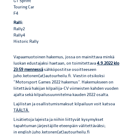
GT Sprint
Touring Car
F4
Ralli:
Rally2
Rally4
Historic Rally
Vapaamuotoinen hakemus, jossa on mainittava minkä
luokan edustajaksi haetaan, on toimitettava
4.9.2022 klo
23:59 mennessä
sähköpostitse osoitteeseen
juho.ketonen(at)autourheilu.fi. Viestin otsikoksi
”Motorsport Games 2022 hakemus”. Hakemukseen on
liitettävä hakijan kilpailija-CV viimeisten kahden vuoden
ajalta sekä kilpailusuunnitelma kauden 2022 osalta.
Lajilistan ja osallistumismaksut kilpailuun voit katsoa
TÄÄLTÄ.
Lisätietoja lajeista ja niihin liittyvät kysymykset
tapahtuman järjestäjille eteenpäin välitettäväksi;
in english juho.ketonen(at)autourheilu.fi