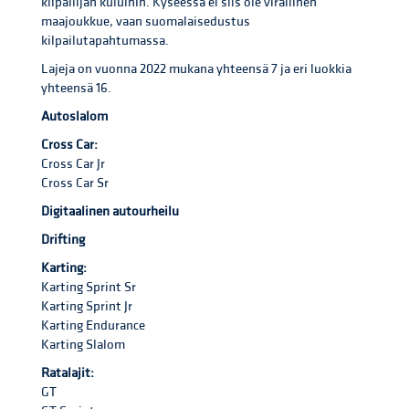
kilpailijan kuluihin. Kyseessä ei siis ole virallinen
maajoukkue, vaan suomalaisedustus
kilpailutapahtumassa.
Lajeja on vuonna 2022 mukana yhteensä 7 ja eri luokkia
yhteensä 16.
Autoslalom
Cross Car:
Cross Car Jr
Cross Car Sr
Digitaalinen autourheilu
Drifting
Karting:
Karting Sprint Sr
Karting Sprint Jr
Karting Endurance
Karting Slalom
Ratalajit:
GT