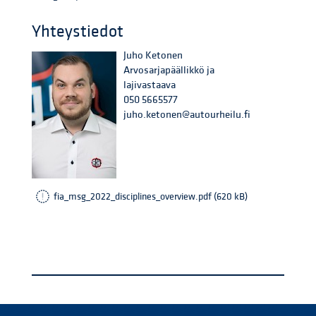
Yhteystiedot
Juho Ketonen
Arvosarjapäällikkö ja
lajivastaava
050 5665577
juho.ketonen@autourheilu.fi
fia_msg_2022_disciplines_overview.pdf (620 kB)