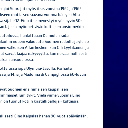
 ajoi Suurajot myös itse, vuosina 1962 ja 1963.
ykseen mutta seuraavana vuonna hän ylsi Alfa
 sijalle 12. Eino itse menestyi myös hyvin 50-
man lajissa myönnettävän kultaisen ansiomerkin.
autoilussa, hankittuaan Keimolan radan
ikoihin nopein vakioauto Suomen radoilla ja yleisö
n valkoisen Alfan kesken, kun Olli Lyytikäinen ja
at saivat laajaa näkyvyyttä, kun ne säännöllisesti
ssa kansansuosiossa.
jottelussa jopa Olympia-tasolla. Parhaita
zissa ja 14. sija Madonna di Campigliossa 60-luvun
ustivat Suomen ensimmäisen kaupallisen
immäiset lumitykit. Vielä viime vuosina Eino
 on tuonut kotiin kristallipalloja - kultaisia,
ellisesti Eino Kalpalaa hänen 90-vuotispäivänään,