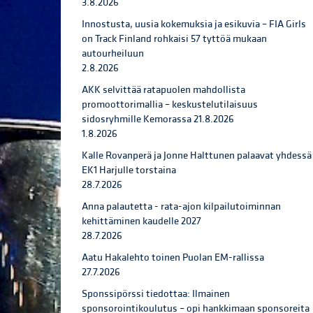
3.8.2026
Innostusta, uusia kokemuksia ja esikuvia – FIA Girls
on Track Finland rohkaisi 57 tyttöä mukaan
autourheiluun
2.8.2026
AKK selvittää ratapuolen mahdollista
promoottorimallia – keskustelutilaisuus
sidosryhmille Kemorassa 21.8.2026
1.8.2026
Kalle Rovanperä ja Jonne Halttunen palaavat yhdessä
EK1 Harjulle torstaina
28.7.2026
Anna palautetta - rata-ajon kilpailutoiminnan
kehittäminen kaudelle 2027
28.7.2026
Aatu Hakalehto toinen Puolan EM-rallissa
27.7.2026
Sponssipörssi tiedottaa: Ilmainen
sponsorointikoulutus – opi hankkimaan sponsoreita