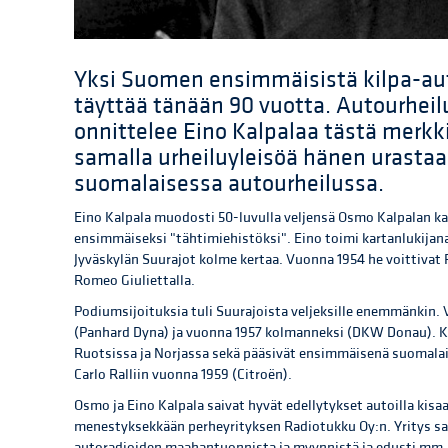
Yksi Suomen ensimmäisistä kilpa-aut
täyttää tänään 90 vuotta. Autourheilu
onnittelee Eino Kalpalaa tästä merkk
samalla urheiluyleisöä hänen urasta
suomalaisessa autourheilussa.
Eino Kalpala muodosti 50-luvulla veljensä Osmo Kalpalan ka
ensimmäiseksi "tähtimiehistöksi". Eino toimi kartanlukijana
Jyväskylän Suurajot kolme kertaa. Vuonna 1954 he voittivat 
Romeo Giuliettalla.
Podiumsijoituksia tuli Suurajoista veljeksille enemmänkin. 
(Panhard Dyna) ja vuonna 1957 kolmanneksi (DKW Donau). Kal
Ruotsissa ja Norjassa sekä pääsivät ensimmäisenä suomalai
Carlo Ralliin vuonna 1959 (Citroën).
Osmo ja Eino Kalpala saivat hyvät edellytykset autoilla kis
menestyksekkään perheyrityksen Radiotukku Oy:n. Yritys sa
autoradioiden maahantuonnista ja myynnistä ja edusti mm.