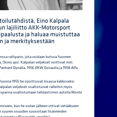
oilutähdistä, Eino Kalpala
n lajiliitto AKK-Motorsport
ipaalusta ja haluaa muistuttaa
an ja merkityksestään
nssa ralliparin, jota voidaan kutsua Suomen
, Osmo ajoi. Kalpalan veljekset voittivat mm.
Panhard Dynalla, 1956 DKW Donaulla ja 1958 Alfa
Vuonna 1955 he sijoittuivat kisassa kakkoseksi
palan veljekset osallistuivat ralleihin myös
sparina osallistumaan tehdastiimin autolla Monte
aamiseen, kun he sodan jälkeen ottivat vetääkseen
i suuren osuuden suosiotaan lisänneiden
 tunnettua Blaupunkt -merkkiä.