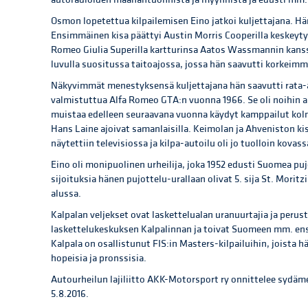
Osmon lopetettua kilpailemisen Eino jatkoi kuljettajana. Hän
Ensimmäinen kisa päättyi Austin Morris Cooperilla keskeyt
Romeo Giulia Superilla kartturinsa Aatos Wassmannin kanssa
luvulla suositussa taitoajossa, jossa hän saavutti korkeim
Näkyvimmät menestyksensä kuljettajana hän saavutti rata-
valmistuttua Alfa Romeo GTA:n vuonna 1966. Se oli noihin a
muistaa edelleen seuraavana vuonna käydyt kamppailut kolme
Hans Laine ajoivat samanlaisilla. Keimolan ja Ahveniston kis
näytettiin televisiossa ja kilpa-autoilu oli jo tuolloin kova
Eino oli monipuolinen urheilija, joka 1952 edusti Suomea pu
sijoituksia hänen pujottelu-urallaan olivat 5. sija St. Morit
alussa.
Kalpalan veljekset ovat laskettelualan uranuurtajia ja per
laskettelukeskuksen Kalpalinnan ja toivat Suomeen mm. ens
Kalpala on osallistunut FIS:in Masters-kilpailuihin, joista hän
hopeisia ja pronssisia.
Autourheilun lajiliitto AKK-Motorsport ry onnittelee sydäm
5.8.2016.