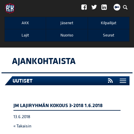
";
AKK
Jäsenet
Kilpailijat
Lajit
Nuoriso
Seurat
AJANKOHTAISTA
UUTISET
Togg
navi
JM LAJIRYHMÄN KOKOUS 3-2018 1.6.2018
13.6.2018
« Takaisin