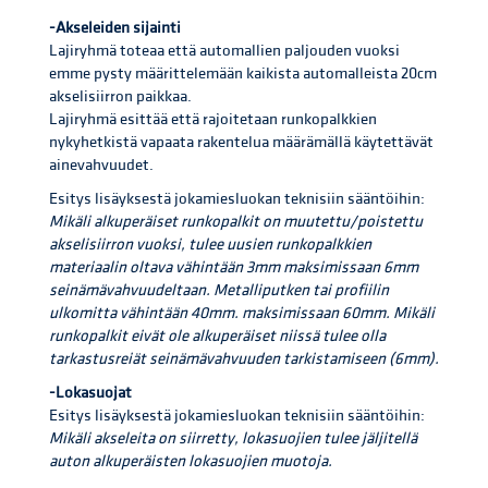
-Akseleiden sijainti
Lajiryhmä toteaa että automallien paljouden vuoksi
emme pysty määrittelemään kaikista automalleista 20cm
akselisiirron paikkaa.
Lajiryhmä esittää että rajoitetaan runkopalkkien
nykyhetkistä vapaata rakentelua määrämällä käytettävät
ainevahvuudet.
Esitys lisäyksestä jokamiesluokan teknisiin sääntöihin:
Mikäli alkuperäiset runkopalkit on muutettu/poistettu
akselisiirron vuoksi, tulee uusien runkopalkkien
materiaalin oltava vähintään 3mm maksimissaan 6mm
seinämävahvuudeltaan. Metalliputken tai profiilin
ulkomitta vähintään 40mm. maksimissaan 60mm. Mikäli
runkopalkit eivät ole alkuperäiset niissä tulee olla
tarkastusreiät seinämävahvuuden tarkistamiseen (6mm).
-Lokasuojat
Esitys lisäyksestä jokamiesluokan teknisiin sääntöihin:
Mikäli akseleita on siirretty, lokasuojien tulee jäljitellä
auton alkuperäisten lokasuojien muotoja.