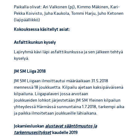
Paikalla olivat: Ari Valkonen (pj), Kimmo Mäkinen, Kari-
Pekka Koivisto, Juha Kaukola, Tommi Harju, Juho Ketonen
(lajipäällikkö)
Kokouksessa käsitellyt asiat:
Asfalttikunkun kysely
Lajiryhmä kävi läpi asfalttikunkussa ja sen jälkeen tehtyä
kyselyä.
JM SM Liiga 2018
JM SM Liigaan ilmoittautui määräaikaan 31.5.2018
mennessä 18 joukkuetta. Kilpailu ajetaan kaksipäiväisenä
kilpailuna. Liigapalaveri jossa arvotaan
joukkueiden lohkot järjestetään JM SM Yleinen kilpailun
yhteydessä Härmässä sunnuntaina 1.7.2018, tarkempi aika
ja paikka ilmoitetaan joukkueille lähiaikana.
Jokamiesluokan
alustavat sääntömuutos ja
tarkennusesitykset
kaudelle 2019