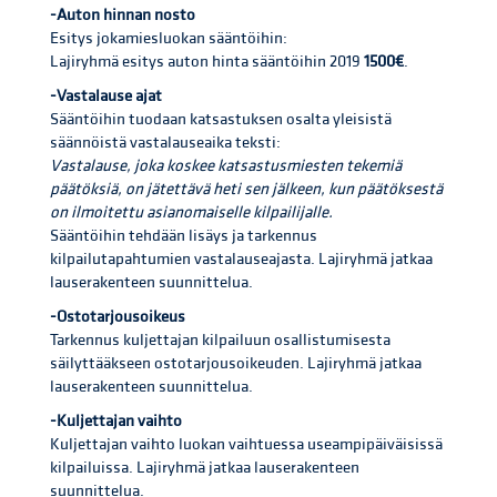
-Auton hinnan nosto
Esitys jokamiesluokan sääntöihin:
Lajiryhmä esitys auton hinta sääntöihin 2019
1500€
.
-Vastalause ajat
Sääntöihin tuodaan katsastuksen osalta yleisistä
säännöistä vastalauseaika teksti:
Vastalause, joka koskee katsastusmiesten tekemiä
päätöksiä, on jätettävä heti sen jälkeen, kun päätöksestä
on ilmoitettu asianomaiselle kilpailijalle.
Sääntöihin tehdään lisäys ja tarkennus
kilpailutapahtumien vastalauseajasta. Lajiryhmä jatkaa
lauserakenteen suunnittelua.
-Ostotarjousoikeus
Tarkennus kuljettajan kilpailuun osallistumisesta
säilyttääkseen ostotarjousoikeuden. Lajiryhmä jatkaa
lauserakenteen suunnittelua.
-Kuljettajan vaihto
Kuljettajan vaihto luokan vaihtuessa useampipäiväisissä
kilpailuissa. Lajiryhmä jatkaa lauserakenteen
suunnittelua.