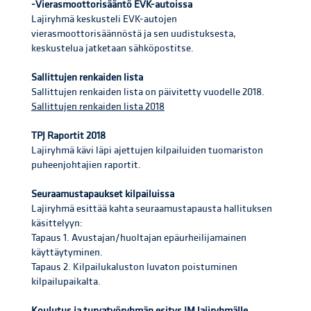
-Vierasmoottorisääntö EVK-autoissa
Lajiryhmä keskusteli EVK-autojen
vierasmoottorisäännöstä ja sen uudistuksesta,
keskustelua jatketaan sähköpostitse.
Sallittujen renkaiden lista
Sallittujen renkaiden lista on päivitetty vuodelle 2018.
Sallittujen renkaiden lista 2018
TPJ Raportit 2018
Lajiryhmä kävi läpi ajettujen kilpailuiden tuomariston
puheenjohtajien raportit.
Seuraamustapaukset kilpailuissa
Lajiryhmä esittää kahta seuraamustapausta hallituksen
käsittelyyn:
Tapaus 1. Avustajan/huoltajan epäurheilijamainen
käyttäytyminen.
Tapaus 2. Kilpailukaluston luvaton poistuminen
kilpailupaikalta.
Koulutus ja turvatyöryhmän esitys JM lajiryhmälle