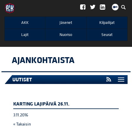
";
AKK
Jäsenet
Kilpailijat
Lajit
Nuoriso
Seurat
AJANKOHTAISTA
UUTISET
Togg
navi
KARTING LAJIPÄIVÄ 26.11.
3.11.2016
« Takaisin