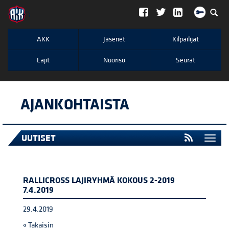
";
AKK
Jäsenet
Kilpailijat
Lajit
Nuoriso
Seurat
AJANKOHTAISTA
UUTISET
Togg
navi
RALLICROSS LAJIRYHMÄ KOKOUS 2-2019
7.4.2019
29.4.2019
« Takaisin