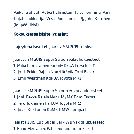
Paikalla olivat: Robert Ehrnsten, Taito Tommila, Päivi
Toijala, Jukka Oja, Vesa Puuskamäki PJ, Juho Ketonen
(lajipäällikkö)
Kokouksessa käsitellyt asiat:
Lajiryhmä käsitteli Jäärata SM 2019 tulokset
Jäärata SM 2019 Super Saloon vakioliukuesteet
1. Mika Liimatainen KonnMK/UA Porsche 911
2. Joni-Pekka Rajala NoorUA/MK Ford Escort
3. Emil Westman KokUA Toyota MR2
Jäärata SM 2019 Super Saloon erikoisliukuesteet
1. Joni-Pekka Rajala NoorUA/MK Ford Escort
2. Tero Tukiainen ParkUA Toyota MR2
3. Jussi Kokkonen KaMK BMW Compact
Jäärata 2019 Cup Super Car 4WD vakioliukuesteet
1. Panu Mertala ScPalas Subaru Impreza STI