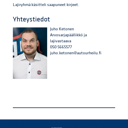
Lajiryhmä käsitteli saapuneet kirjeet.
Yhteystiedot
Juho Ketonen
Arvosarjapäällikkö ja
lajivastaava
050 5665577
juho.ketonen@autourheilu.fi