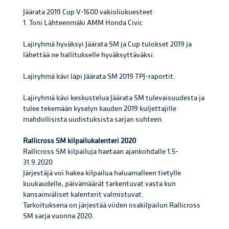
Jäärata 2019 Cup V-1600 vakioliukuesteet
1. Toni Lähteenmäki AMM Honda Civic
Lajiryhmä hyväksyi Jäärata SM ja Cup tulokset 2019 ja
lähettää ne hallitukselle hyväksyttäväksi.
Lajiryhmä kävi läpi Jäärata SM 2019 TPJ-raportit.
Lajiryhmä kävi keskustelua Jäärata SM tulevaisuudesta ja
tulee tekemään kyselyn kauden 2019 kuljettajille
mahdollisista uudistuksista sarjan suhteen.
Rallicross SM kilpailukalenteri 2020
Rallicross SM kilpailuja haetaan ajankohdalle 1.5-
31.9.2020
Järjestäjä voi hakea kilpailua haluamalleen tietylle
kuukaudelle, päivämäärät tarkentuvat vasta kun
kansainväliset kalenterit valmistuvat.
Tarkoituksena on järjestää viiden osakilpailun Rallicross
SM sarja vuonna 2020.