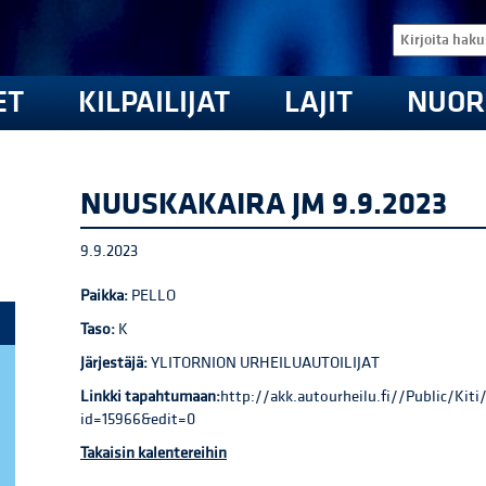
ET
KILPAILIJAT
LAJIT
NUOR
NUUSKAKAIRA JM 9.9.2023
9.9.2023
Paikka:
PELLO
Taso:
K
Järjestäjä:
YLITORNION URHEILUAUTOILIJAT
Linkki tapahtumaan:
http://akk.autourheilu.fi//Public/Ki
id=15966&edit=0
Takaisin kalentereihin