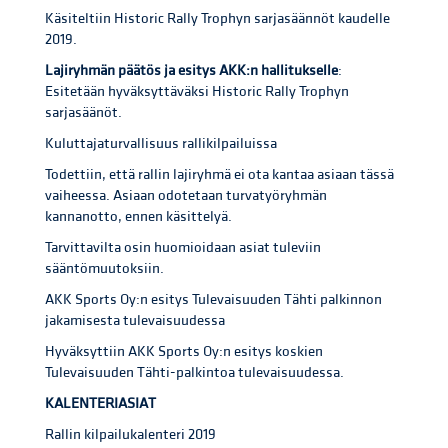
Käsiteltiin Historic Rally Trophyn sarjasäännöt kaudelle
2019.
Lajiryhmän päätös ja esitys AKK:n hallitukselle
:
Esitetään hyväksyttäväksi Historic Rally Trophyn
sarjasäänöt.
Kuluttajaturvallisuus rallikilpailuissa
Todettiin, että rallin lajiryhmä ei ota kantaa asiaan tässä
vaiheessa. Asiaan odotetaan turvatyöryhmän
kannanotto, ennen käsittelyä.
Tarvittavilta osin huomioidaan asiat tuleviin
sääntömuutoksiin.
AKK Sports Oy:n esitys Tulevaisuuden Tähti palkinnon
jakamisesta tulevaisuudessa
Hyväksyttiin AKK Sports Oy:n esitys koskien
Tulevaisuuden Tähti-palkintoa tulevaisuudessa.
KALENTERIASIAT
Rallin kilpailukalenteri 2019