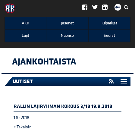
";
AKK
Jäsenet
Kilpailijat
Lajit
Nuoriso
Seurat
AJANKOHTAISTA
UUTISET
Togg
navi
RALLIN LAJIRYHMÄN KOKOUS 3/18 19.9.2018
1.10.2018
« Takaisin