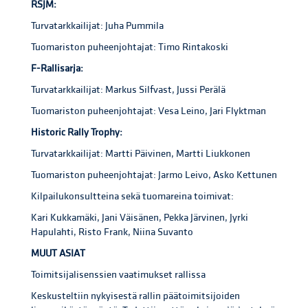
RSJM:
Turvatarkkailijat: Juha Pummila
Tuomariston puheenjohtajat: Timo Rintakoski
F-Rallisarja:
Turvatarkkailijat: Markus Silfvast, Jussi Perälä
Tuomariston puheenjohtajat: Vesa Leino, Jari Flyktman
Historic Rally Trophy:
Turvatarkkailijat: Martti Päivinen, Martti Liukkonen
Tuomariston puheenjohtajat: Jarmo Leivo, Asko Kettunen
Kilpailukonsultteina sekä tuomareina toimivat:
Kari Kukkamäki, Jani Väisänen, Pekka Järvinen, Jyrki
Hapulahti, Risto Frank, Niina Suvanto
MUUT ASIAT
Toimitsijalisenssien vaatimukset rallissa
Keskusteltiin nykyisestä rallin päätoimitsijoiden