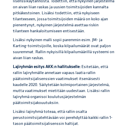
lisenssikäytännöstä. Todettiin, että nykyinen järjestelmä
on aivan liian raskas ja uusien toimitsijoiden kannalta
pitkäkestoinen. Lisäksi todettiin, että nykyiseen
tilanteeseen, jossa toimitsijoiden määrä on koko ajan
pienentynyt, nykyinen järjestelmä asettaa riskin
tilanteen hankaloitumiseen entisestään.
Lisäksi nykyinen malli sopii paremmin esim. JM- ja
Karting-toimitsijoille, koska kilpailumäärät ovat paljon
suuremmat. Rallin nykyisillä kilpailumäärillä systeemi on
aivan liian raskas.
Lajiryhmän esitys AKK:n hallitukselle:
Esitetään, että
rallin lajiryhmälle annetaan vapaus laatia rallin
päätoimitsijalisenssien vaatimukset itsenäisesti
kaudelle 2020. Säilytetään kolmiportainen järjestelmä,
mutta vaatimukset mietitään uudestaan. Lisäksi rallin
lajiryhmä organisoi koulutusjärjestelmän
päätoimitsijakouutuksiin.
Lisäksi lajiryhmä toteaa, että rallin osalta
perustoimitsijatehtävään voi perehdyttää kaikki rallin 1-
tason päätoimitsijalisenssin haltijat.