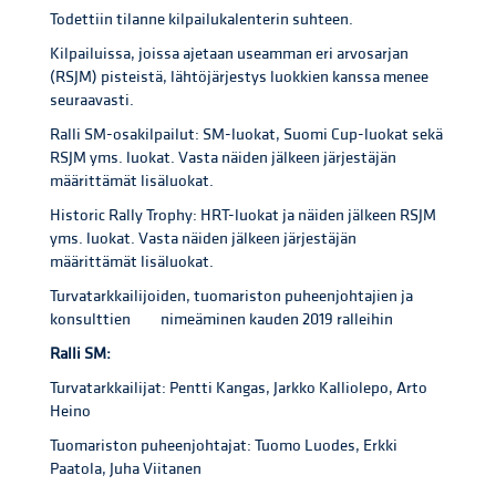
Todettiin tilanne kilpailukalenterin suhteen.
Kilpailuissa, joissa ajetaan useamman eri arvosarjan
(RSJM) pisteistä, lähtöjärjestys luokkien kanssa menee
seuraavasti.
Ralli SM-osakilpailut: SM-luokat, Suomi Cup-luokat sekä
RSJM yms. luokat. Vasta näiden jälkeen järjestäjän
määrittämät lisäluokat.
Historic Rally Trophy: HRT-luokat ja näiden jälkeen RSJM
yms. luokat. Vasta näiden jälkeen järjestäjän
määrittämät lisäluokat.
Turvatarkkailijoiden, tuomariston puheenjohtajien ja
konsulttien nimeäminen kauden 2019 ralleihin
Ralli SM:
Turvatarkkailijat: Pentti Kangas, Jarkko Kalliolepo, Arto
Heino
Tuomariston puheenjohtajat: Tuomo Luodes, Erkki
Paatola, Juha Viitanen