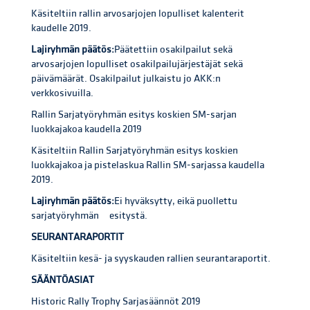
Käsiteltiin rallin arvosarjojen lopulliset kalenterit
kaudelle 2019.
Lajiryhmän päätös:
Päätettiin osakilpailut sekä
arvosarjojen lopulliset osakilpailujärjestäjät sekä
päivämäärät. Osakilpailut julkaistu jo AKK:n
verkkosivuilla.
Rallin Sarjatyöryhmän esitys koskien SM-sarjan
luokkajakoa kaudella 2019
Käsiteltiin Rallin Sarjatyöryhmän esitys koskien
luokkajakoa ja pistelaskua Rallin SM-sarjassa kaudella
2019.
Lajiryhmän päätös:
Ei hyväksytty, eikä puollettu
sarjatyöryhmän esitystä.
SEURANTARAPORTIT
Käsiteltiin kesä- ja syyskauden rallien seurantaraportit.
SÄÄNTÖASIAT
Historic Rally Trophy Sarjasäännöt 2019