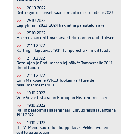
kaudelle 2023
>>
26.10.2022
Driftingin keskeiset sääntömuutokset kaudelle 2023
>>
25.10.2022
Lajiryhmiin 2023-2024 hakijat ja palautelomake
>>
25.10.2022
Hae mukaan driftingin arvostelutuomarikoulutukseen
>>
21.10.2022
Kartingin lajipäivät 19.11. Tampereella - Ilmoittaudu
>>
21.10.2022
Rata-ajon ja Endurancen lajipäivät Tampereella 26.11. -
Ilmoittaudu
>>
21.10.2022
Enni Mälköselle WRC3-luokan karttureiden
maailmanmestaruus
>>
19.10.2022
Ville Silvastista rallin Euroopan Historic-mestari
>>
19.10.2022
Rallin päätoimitsijaseminaari Ellivuoressa lauantaina
19.11.2022
>>
19.10.2022
IL TV: Pienoisautoilun huippukuski Pekko Iivonen
esittelee autoaan