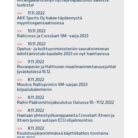
Mitaligaalaristeilyn hyttejä vapautunut kaikista
luokista!
>>
11.11.2022
AKK Sports Oy hakee täydennystä
myyntiorganisaatioonsa
>>
10.11.2022
Rallicross ja Crosskart SM -sarja 2023
>>
10.11.2022
Opetus- ja kulttuuriministeriön seuratoiminnan
kehittämistuki kaudelle 2023 on nyt haettavissa
>>
9.11.2022
Rovanperän ja Halttusen maailmanmestaruusjuhlat
Jyväskylässä 16.12.
>>
8.11.2022
Muutos Rallisprintin SM-sarjan 2023
kilpailukalenteriin
>>
8.11.2022
Rallin Päätoimitsijakoulutus Oulussa 10.-11.12.2022
>>
8.11.2022
Haetaan yhteistyökumppaneita Crosskart Xtrem ja
Xtrem Junior autojen ECU ohjelmointiin
>>
8.11.2022
Koulutusjärjestelmässä käyttökatkos torstaina