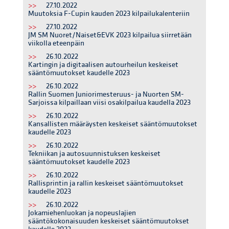
>>
27.10.2022
Muutoksia F-Cupin kauden 2023 kilpailukalenteriin
>>
27.10.2022
JM SM Nuoret/Naiset&EVK 2023 kilpailua siirretään
viikolla eteenpäin
>>
26.10.2022
Kartingin ja digitaalisen autourheilun keskeiset
sääntömuutokset kaudelle 2023
>>
26.10.2022
Rallin Suomen Juniorimesteruus- ja Nuorten SM-
Sarjoissa kilpaillaan viisi osakilpailua kaudella 2023
>>
26.10.2022
Kansallisten määräysten keskeiset sääntömuutokset
kaudelle 2023
>>
26.10.2022
Tekniikan ja autosuunnistuksen keskeiset
sääntömuutokset kaudelle 2023
>>
26.10.2022
Rallisprintin ja rallin keskeiset sääntömuutokset
kaudelle 2023
>>
26.10.2022
Jokamiehenluokan ja nopeuslajien
sääntökokonaisuuden keskeiset sääntömuutokset