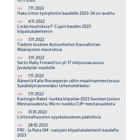
10.11.2022
>>
7.11.2022
Haku liiton työryhmiin kaudelle 2023-24 on avattu
>>
4.11.2022
Lisää muutoksia F-Cupin kauden 2023
kilpailukalenteriin
>>
3.11.2022
Tiedote koskien Autourheilun Kansallisten
Määräysten muutoksia
>>
3.11.2022
Secto Rally Finland toi yli 17 miljoonaa euroa
Jyväskylän seudulle
>>
1.11.2022
Äänestä Kalle Rovanperän rallin maailmanmestaruus
Sykähdyttävimmäksi Urheiluhetkeksi
>>
1.11.2022
Kartingin Raket-luokka kilpailee 2023 Suomen Juniori
Mestaruudesta, Micro-luokka CUP-mestaruudesta
>>
31.10.2022
Liittovaltuuston syyskokouksen päätöksiä
>>
28.10.2022
FRC- ja Rata SM -sarjojen kilpailukalenterit kaudella
2023