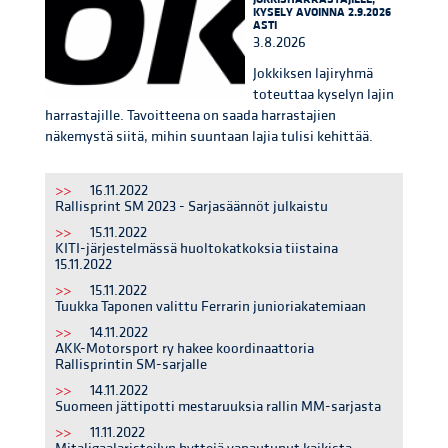
KYSELY AVOINNA 2.9.2026
ASTI
3.8.2026
Jokkiksen lajiryhmä
toteuttaa kyselyn lajin
harrastajille. Tavoitteena on saada harrastajien
näkemystä siitä, mihin suuntaan lajia tulisi kehittää.
>>
16.11.2022
Rallisprint SM 2023 - Sarjasäännöt julkaistu
>>
15.11.2022
KITI-järjestelmässä huoltokatkoksia tiistaina
15.11.2022
>>
15.11.2022
Tuukka Taponen valittu Ferrarin junioriakatemiaan
>>
14.11.2022
AKK-Motorsport ry hakee koordinaattoria
Rallisprintin SM-sarjalle
>>
14.11.2022
Suomeen jättipotti mestaruuksia rallin MM-sarjasta
>>
11.11.2022