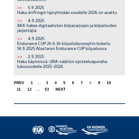
>>
5.9.2025
Haku driftingin lajiryhmään vuodelle 2026 on avattu
>>
4.9.2025
AKK hakee digitaalisten kilpasarjojen ja kilpailuiden
järjestäjiä
>>
4.9.2025
Endurance CUP 2h & 3h kilpailukonseptin kokeilu
14.9.2025 Alastaron Endurance CUP kilpailussa
>>
2.9.2025
Haku käynnissä: URA-säätiön opiskeluapuraha
lukuvuodelle 2025–2026
PREV
1
…
3
4
5
6
7
8
9
10
11
12
…
53
NEXT