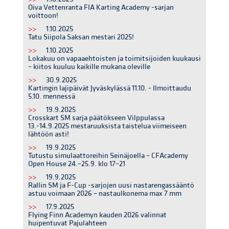
Oiva Vettenranta FIA Karting Academy -sarjan
voittoon!
>>
1.10.2025
Tatu Siipola Saksan mestari 2025!
>>
1.10.2025
Lokakuu on vapaaehtoisten ja toimitsijoiden kuukausi
– kiitos kuuluu kaikille mukana oleville
>>
30.9.2025
Kartingin lajipäivät Jyväskylässä 11.10. - Ilmoittaudu
5.10. mennessä
>>
19.9.2025
Crosskart SM sarja päätökseen Vilppulassa
13.-14.9.2025 mestaruuksista taistelua viimeiseen
lähtöön asti!
>>
19.9.2025
Tutustu simulaattoreihin Seinäjoella – CFAcademy
Open House 24.–25.9. klo 17–21
>>
19.9.2025
Rallin SM ja F-Cup -sarjojen uusi nastarengassääntö
astuu voimaan 2026 – nastaulkonema max 7 mm
>>
17.9.2025
Flying Finn Academyn kauden 2026 valinnat
huipentuvat Pajulahteen