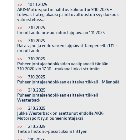
>>
10.10.2025
AKK-Motorsportin hallitus kokoontui 9.10.2025 –
tuleva strategiakausi ja liittovaltuuston syyskokous
valmistelussa
>>
7.10.2025
Ilmoittaudu ura-autoilun lajipäivään 1.11.2025
>>
7.10.2025
Rata-ajon ja endurancen lajipäivät Tampereella 1.11. -
ilmoittaudu
>>
7.10.2025
Puheenjohtajaehdokkaiden vaalipaneeli tänään
7.10.2026 klo 17.30 - mukana linkki striimiin
>>
7.10.2025
Puheenjohtajaehdokkaan esittelyartikkeli - Mäenpää
>>
3.10.2025
Puheenjohtajaehdokkaan esittelyartikkeli -
Westerback
>>
2.10.2025
Jukka Westerback on asettunut ehdolle AKK-
Motorsport ry:n puheenjohtajaksi
>>
2.10.2025
Tietoa Historic-passituksiin liittyen
>>
1.10.2025