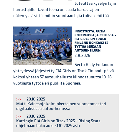
toteuttaa kyselyn lajin
harrastajille. Tavoitteena on saada harrastajien
näkemystä siitä, mihin suuntaan lajia tulisi kehittää.
INNOSTUSTA, UUSIA
KOKEMUKSIA JA ESIKUVIA –
FIA GIRLS ON TRACK
FINLAND ROHKAISI 57
TYTTÖÄ MUKAAN
AUTOURHEILUUN
2.8.2026
Secto Rally Finlandin
yhteydessä järjestetty FIA Girls on Track Finland -päivä
kokosi yhteen 57 autourheilusta kiinnostunutta 10–18-
vuotiasta tyttöä eri puolilta Suomea.
>>
20.10.2025
Matti Kaidesoja kolminkertainen suomenmestari
digitaalisessa autourheilussa
>>
20.10.2025
Kartingin FIA Girls on Track 2025 - Rising Stars
ohjelmaan haku auki 31.10.2025 asti