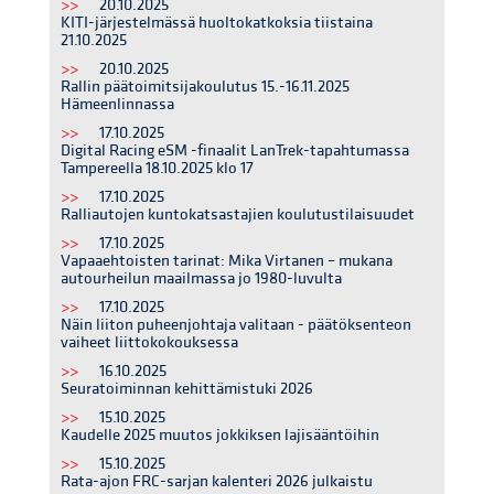
>>
20.10.2025
KITI-järjestelmässä huoltokatkoksia tiistaina
21.10.2025
>>
20.10.2025
Rallin päätoimitsijakoulutus 15.-16.11.2025
Hämeenlinnassa
>>
17.10.2025
Digital Racing eSM -finaalit LanTrek-tapahtumassa
Tampereella 18.10.2025 klo 17
>>
17.10.2025
Ralliautojen kuntokatsastajien koulutustilaisuudet
>>
17.10.2025
Vapaaehtoisten tarinat: Mika Virtanen – mukana
autourheilun maailmassa jo 1980-luvulta
>>
17.10.2025
Näin liiton puheenjohtaja valitaan - päätöksenteon
vaiheet liittokokouksessa
>>
16.10.2025
Seuratoiminnan kehittämistuki 2026
>>
15.10.2025
Kaudelle 2025 muutos jokkiksen lajisääntöihin
>>
15.10.2025
Rata-ajon FRC-sarjan kalenteri 2026 julkaistu