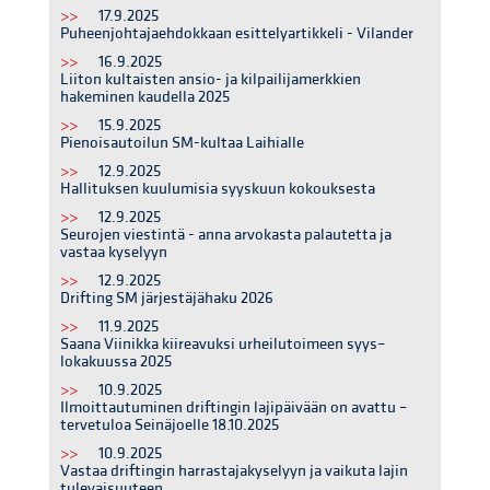
>>
17.9.2025
Puheenjohtajaehdokkaan esittelyartikkeli - Vilander
>>
16.9.2025
Liiton kultaisten ansio- ja kilpailijamerkkien
hakeminen kaudella 2025
>>
15.9.2025
Pienoisautoilun SM-kultaa Laihialle
>>
12.9.2025
Hallituksen kuulumisia syyskuun kokouksesta
>>
12.9.2025
Seurojen viestintä - anna arvokasta palautetta ja
vastaa kyselyyn
>>
12.9.2025
Drifting SM järjestäjähaku 2026
>>
11.9.2025
Saana Viinikka kiireavuksi urheilutoimeen syys–
lokakuussa 2025
>>
10.9.2025
Ilmoittautuminen driftingin lajipäivään on avattu –
tervetuloa Seinäjoelle 18.10.2025
>>
10.9.2025
Vastaa driftingin harrastajakyselyyn ja vaikuta lajin
tulevaisuuteen