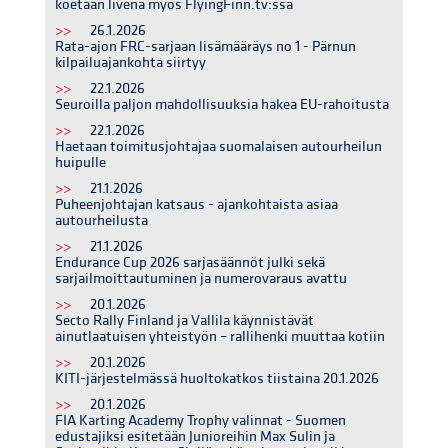
koetaan livenä myös FlyingFinn.tv:ssä
>>
26.1.2026
Rata-ajon FRC-sarjaan lisämääräys no 1 - Pärnun
kilpailuajankohta siirtyy
>>
22.1.2026
Seuroilla paljon mahdollisuuksia hakea EU-rahoitusta
>>
22.1.2026
Haetaan toimitusjohtajaa suomalaisen autourheilun
huipulle
>>
21.1.2026
Puheenjohtajan katsaus - ajankohtaista asiaa
autourheilusta
>>
21.1.2026
Endurance Cup 2026 sarjasäännöt julki sekä
sarjailmoittautuminen ja numerovaraus avattu
>>
20.1.2026
Secto Rally Finland ja Vallila käynnistävät
ainutlaatuisen yhteistyön – rallihenki muuttaa kotiin
>>
20.1.2026
KITI-järjestelmässä huoltokatkos tiistaina 20.1.2026
>>
20.1.2026
FIA Karting Academy Trophy valinnat - Suomen
edustajiksi esitetään Junioreihin Max Sulin ja