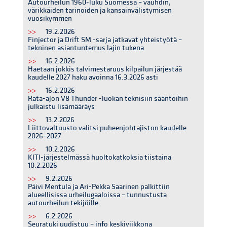
Autourheilun 1960-luku Suomessa – vauhdin,
värikkäiden tarinoiden ja kansainvälistymisen
vuosikymmen
>>
19.2.2026
Finjector ja Drift SM -sarja jatkavat yhteistyötä –
tekninen asiantuntemus lajin tukena
>>
16.2.2026
Haetaan jokkis talvimestaruus kilpailun järjestää
kaudelle 2027 haku avoinna 16.3.2026 asti
>>
16.2.2026
Rata-ajon V8 Thunder -luokan teknisiin sääntöihin
julkaistu lisämääräys
>>
13.2.2026
Liittovaltuusto valitsi puheenjohtajiston kaudelle
2026–2027
>>
10.2.2026
KITI-järjestelmässä huoltokatkoksia tiistaina
10.2.2026
>>
9.2.2026
Päivi Mentula ja Ari-Pekka Saarinen palkittiin
alueellisissa urheilugaaloissa – tunnustusta
autourheilun tekijöille
>>
6.2.2026
Seuratuki uudistuu – info keskiviikkona