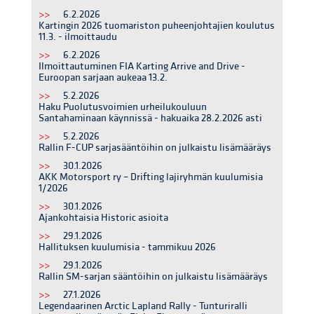
>>
6.2.2026
Kartingin 2026 tuomariston puheenjohtajien koulutus
11.3. - ilmoittaudu
>>
6.2.2026
Ilmoittautuminen FIA Karting Arrive and Drive -
Euroopan sarjaan aukeaa 13.2.
>>
5.2.2026
Haku Puolutusvoimien urheilukouluun
Santahaminaan käynnissä - hakuaika 28.2.2026 asti
>>
5.2.2026
Rallin F-CUP sarjasääntöihin on julkaistu lisämääräys
>>
30.1.2026
AKK Motorsport ry – Drifting lajiryhmän kuulumisia
1/2026
>>
30.1.2026
Ajankohtaisia Historic asioita
>>
29.1.2026
Hallituksen kuulumisia - tammikuu 2026
>>
29.1.2026
Rallin SM-sarjan sääntöihin on julkaistu lisämääräys
>>
27.1.2026
Legendaarinen Arctic Lapland Rally - Tunturiralli