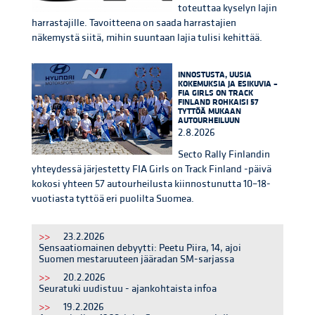
toteuttaa kyselyn lajin
harrastajille. Tavoitteena on saada harrastajien
näkemystä siitä, mihin suuntaan lajia tulisi kehittää.
INNOSTUSTA, UUSIA
KOKEMUKSIA JA ESIKUVIA –
FIA GIRLS ON TRACK
FINLAND ROHKAISI 57
TYTTÖÄ MUKAAN
AUTOURHEILUUN
2.8.2026
Secto Rally Finlandin
yhteydessä järjestetty FIA Girls on Track Finland -päivä
kokosi yhteen 57 autourheilusta kiinnostunutta 10–18-
vuotiasta tyttöä eri puolilta Suomea.
>>
23.2.2026
Sensaatiomainen debyytti: Peetu Piira, 14, ajoi
Suomen mestaruuteen jääradan SM-sarjassa
>>
20.2.2026
Seuratuki uudistuu - ajankohtaista infoa
>>
19.2.2026