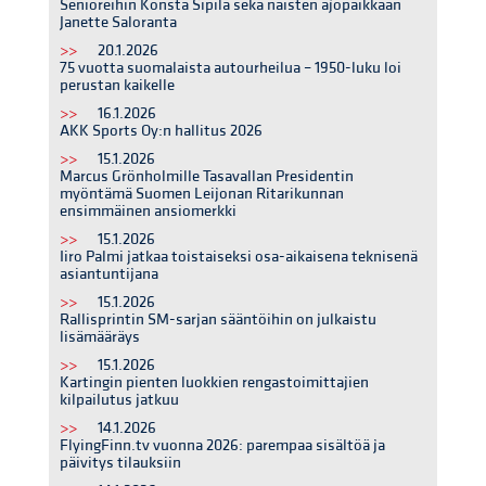
Senioreihin Konsta Sipilä sekä naisten ajopaikkaan
Janette Saloranta
>>
20.1.2026
75 vuotta suomalaista autourheilua – 1950-luku loi
perustan kaikelle
>>
16.1.2026
AKK Sports Oy:n hallitus 2026
>>
15.1.2026
Marcus Grönholmille Tasavallan Presidentin
myöntämä Suomen Leijonan Ritarikunnan
ensimmäinen ansiomerkki
>>
15.1.2026
Iiro Palmi jatkaa toistaiseksi osa-aikaisena teknisenä
asiantuntijana
>>
15.1.2026
Rallisprintin SM-sarjan sääntöihin on julkaistu
lisämääräys
>>
15.1.2026
Kartingin pienten luokkien rengastoimittajien
kilpailutus jatkuu
>>
14.1.2026
FlyingFinn.tv vuonna 2026: parempaa sisältöä ja
päivitys tilauksiin