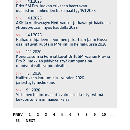
>>
14.1.2026
Drift SM Pro-luokan erikseen haettavan
osallistumisoikeuden haku päättyy 15.1.2026
>>
14.1.2026
AKK ja Volkswagen Hyötyautot jatkavat pitkäaikaista
yhteistyötään myös kaudella 2026
>>
14.1.2026
Ralliautoilija Teemu Suninen ja kartturi Janni Hussi
osallistuvat Ruotsin MM-ralliin helmikuussa 2026
>>
13.1.2026
Koneita.com ja Fure jatkavat Drift SM -sarjan Pro- ja
Pro 2 -luokkien pääyhteistyökumppaneina
monivuotisilla sopimuksilla
>>
13.1.2026
Hallituksen kuulumisia - vuoden 2026
järjestäytymiskokous
>>
9.1.2026
Yhteinen hallintosääntö valmisteilla – työryhmä
kokoontui ensimmäisen kerran
PREV
1
2
3
4
5
6
7
8
9
10
…
53
NEXT